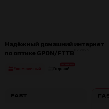
Ваш заботливый провайдер!
Подключить
Надёжный домашний интернет
02.2026
по оптике GPON/FTTB
ВЫГОДА ДО 18%
Ежемесячный
Годовой
Fast
Fa