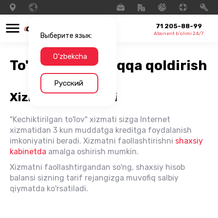
71 205-88-99
Abonent b`olimi 24/7
Выберите язык:
O'zbekcha
To'lovni keyinroqqa qoldirish
Русский
Xizmatning tavsifi
"Kechiktirilgan to'lov" xizmati sizga Internet
xizmatidan 3 kun muddatga kreditga foydalanish
imkoniyatini beradi. Xizmatni faollashtirishni
shaxsiy
kabinetda
amalga oshirish mumkin.
Xizmatni faollashtirgandan so'ng, shaxsiy hisob
balansi sizning tarif rejangizga muvofiq salbiy
qiymatda ko'rsatiladi.