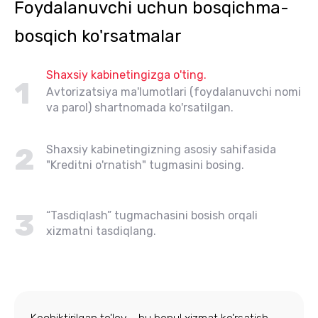
Foydalanuvchi uchun bosqichma-
bosqich ko'rsatmalar
Shaxsiy kabinetingizga o'ting.
1
Avtorizatsiya ma'lumotlari (foydalanuvchi nomi
va parol) shartnomada ko'rsatilgan.
2
Shaxsiy kabinetingizning asosiy sahifasida
"Kreditni o'rnatish" tugmasini bosing.
3
“Tasdiqlash” tugmachasini bosish orqali
xizmatni tasdiqlang.