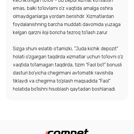
Kechiktirilgan to'lov - bu bepul xizmat ko'rsatish
emas, balki to'lovlarni o'z vaqtida amalga oshira
olmaydiganlarga yordam berishdir. Xizmatlardan
foydalanishning barcha muddati davomida yuzaga
kelgan qarzni iloji boricha tezroq to'lash zarur.
Sizga shuni eslatib o'tamizki, "Juda kichik depozit"
holati o'zgargan taqdirda xizmatlar uchun to'lovni o'z
vaqtida to'lamagan taqdirda, tizim "Faol bo'l" bonusli
dasturi bo'yicha chegirmani avtomatik ravishda
tiklaydi va chegirma to'plash maqsadida "Faol"
holatida bo'lishni hisoblash qaytadan boshlanadi.