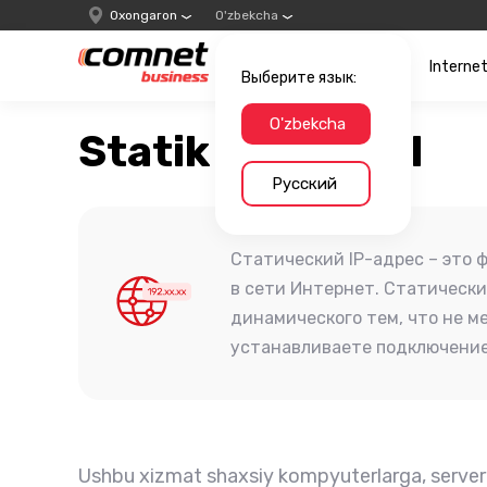
Oxongaron
O'zbekcha
Interne
Выберите язык:
O'zbekcha
Statik IP-manzil
Русский
Статический IP-адрес – это
в сети Интернет. Статически
динамического тем, что не м
устанавливаете подключение
Ushbu xizmat shaxsiy kompyuterlarga, server 