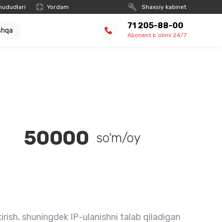
hududlari
Yordam
Shaxsiy kabinet
71 205-88-00
shqa
Abonent b`olimi 24/7
50000
so'm/oy
ish, shuningdek IP-ulanishni talab qiladigan