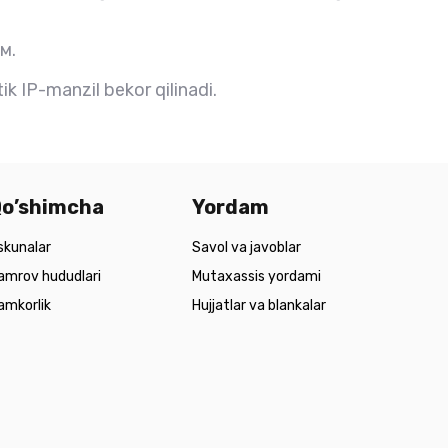
м.
ik IP-manzil bekor qilinadi.
o’shimcha
Yordam
skunalar
Savol va javoblar
amrov hududlari
Mutaxassis yordami
amkorlik
Hujjatlar va blankalar