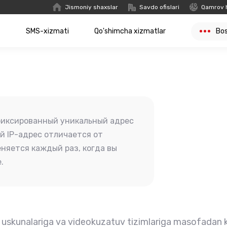
Jismoniy shaxslar
Savdo ofislari
Qamrov 
t
SMS-xizmati
Qo'shimcha xizmatlar
Bo
 фиксированный уникальный адрес
й IP-адрес отличается от
еняется каждый раз, когда вы
.
uskunalariga va videokuzatuv tizimlariga masofadan kir