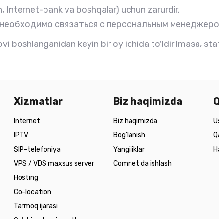
h, Internet-bank va boshqalar) uchun zarurdir.
 необходимо связаться с персональным менеджеро
i boshlanganidan keyin bir oy ichida to'ldirilmasa, stat
Xizmatlar
Biz haqimizda
Q
Internet
Biz haqimizda
U
IPTV
Bog'lanish
Q
SIP-telefoniya
Yangiliklar
H
VPS / VDS maxsus server
Comnet da ishlash
Hosting
Co-location
Tarmoq ijarasi