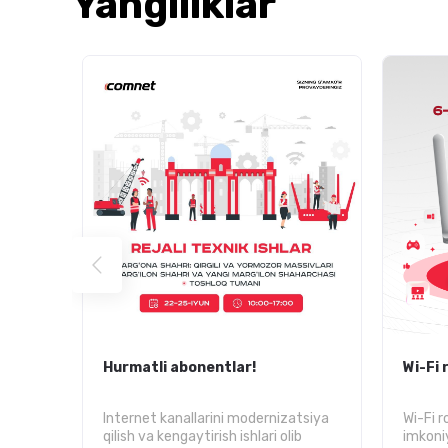
Yangiliklar
 2.0
Hurmatli abonentlar!
Wi-Fi 
a
Internet kanallarini modernizatsiya
Wi-Fi r
 va
qilish va kengaytirish ishlari olib
imkoni