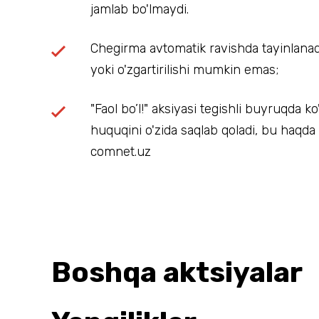
jamlab bo'lmaydi.
Chegirma avtomatik ravishda tayinlanad
yoki o'zgartirilishi mumkin emas;
"Faol bo’l!" aksiyasi tegishli buyruqda 
huquqini o'zida saqlab qoladi, bu haqda
comnet.uz
Boshqa aktsiyalar