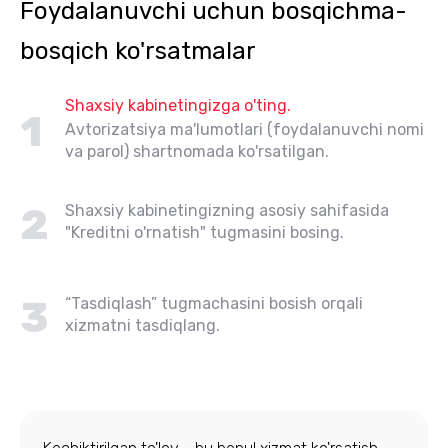
Foydalanuvchi uchun bosqichma-
bosqich ko'rsatmalar
Shaxsiy kabinetingizga o'ting.
1
Avtorizatsiya ma'lumotlari (foydalanuvchi nomi
va parol) shartnomada ko'rsatilgan.
2
Shaxsiy kabinetingizning asosiy sahifasida
"Kreditni o'rnatish" tugmasini bosing.
3
“Tasdiqlash” tugmachasini bosish orqali
xizmatni tasdiqlang.