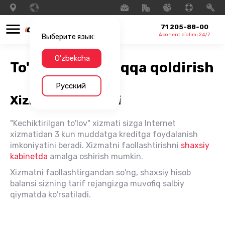
71 205-88-00
Abonent b`olimi 24/7
Выберите язык:
O'zbekcha
To'lovni keyinroqqa qoldirish
Русский
Xizmatning tavsifi
"Kechiktirilgan to'lov" xizmati sizga Internet
xizmatidan 3 kun muddatga kreditga foydalanish
imkoniyatini beradi. Xizmatni faollashtirishni
shaxsiy
kabinetda
amalga oshirish mumkin.
Xizmatni faollashtirgandan so'ng, shaxsiy hisob
balansi sizning tarif rejangizga muvofiq salbiy
qiymatda ko'rsatiladi.