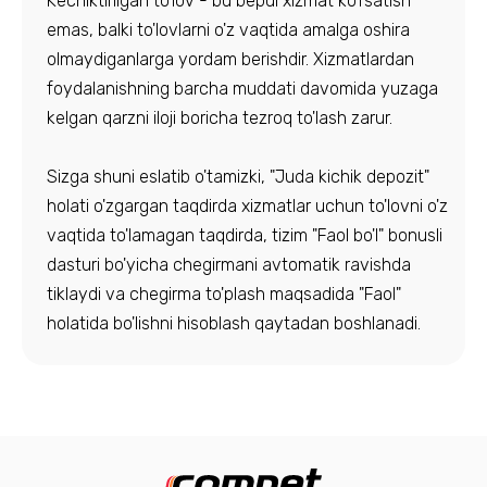
Kechiktirilgan to'lov - bu bepul xizmat ko'rsatish
emas, balki to'lovlarni o'z vaqtida amalga oshira
olmaydiganlarga yordam berishdir. Xizmatlardan
foydalanishning barcha muddati davomida yuzaga
kelgan qarzni iloji boricha tezroq to'lash zarur.
Sizga shuni eslatib o'tamizki, "Juda kichik depozit"
holati o'zgargan taqdirda xizmatlar uchun to'lovni o'z
vaqtida to'lamagan taqdirda, tizim "Faol bo'l" bonusli
dasturi bo'yicha chegirmani avtomatik ravishda
tiklaydi va chegirma to'plash maqsadida "Faol"
holatida bo'lishni hisoblash qaytadan boshlanadi.