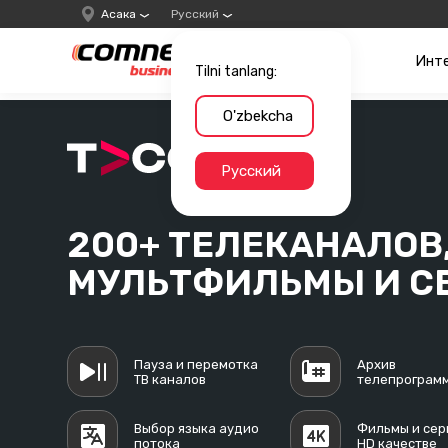
Асака
Русский
Инт
Tilni tanlang:
O'zbekcha
Русский
200+ ТЕЛЕКАНАЛОВ
МУЛЬТФИЛЬМЫ И С
Пауза и перемотка
Архив
ТВ каналов
телепрограм
Выбор языка аудио
Фильмы и сер
потока
HD качестве