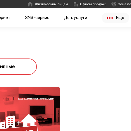
Физическим лицам
Офисы продаж
Зона п
ернет
SMS-сервис
Доп. услуги
Еще
хивные