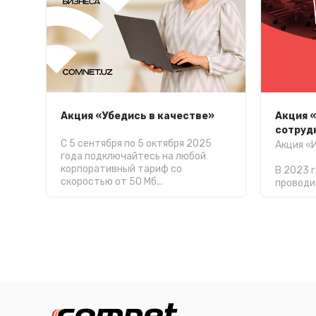
Акция «Убедись в качестве»
Акция 
сотруд
С 5 сентября по 5 октября 2025
Акция «
года подключайтесь на любой
корпоративный тариф со
В 2023 г
скоростью от 50 Мб...
проводит