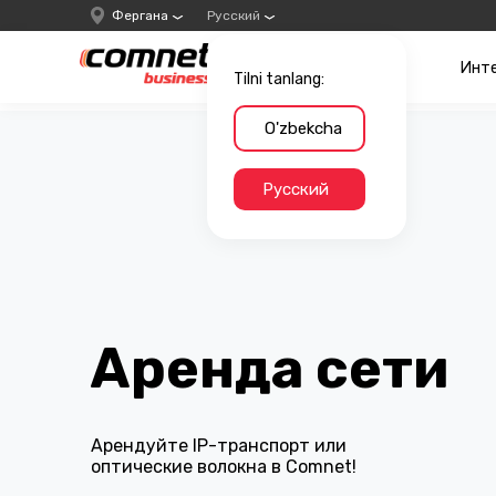
Фергана
Русский
Инт
Tilni tanlang:
O'zbekcha
Русский
Аренда сети
Арендуйте IP-транспорт или
оптические волокна в Comnet!