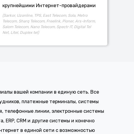
крупнейшими Интернет-провайдерами
(Sarkor, Uzonline, TPS, East Telecom, Sola, Metro
Telecom, Sharq Telecom, Freelink, Pioner, Ars-Inform,
Salom Telecom, Nano Telecom, Spectr IT, Digital Tel
Net, Litel, Duplex tel)
иалы вашей компании в единую сеть. Все
удников, платежные терминалы, системы
, телефонные линии, электронные системы
, ERP, CRM и другие системы и конечно
нтернет в единой сети с возможностью