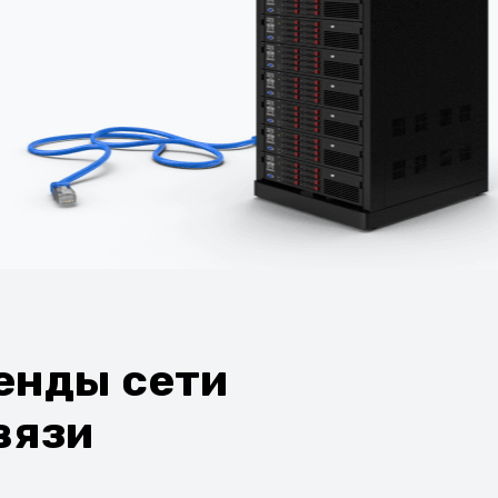
енды сети
вязи