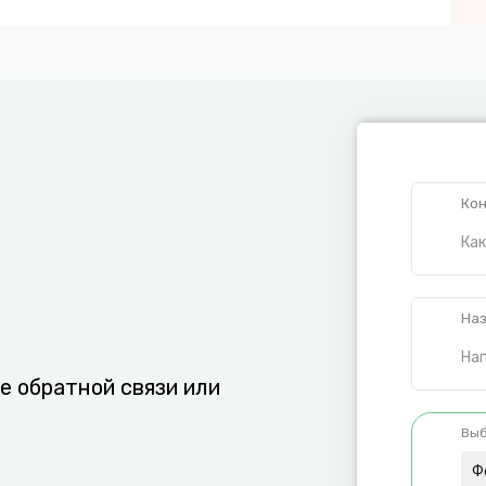
Кон
Наз
е обратной связи или
Выб
Ф