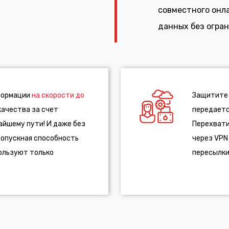
совместного онл
данных без огра
формации
на скорости до
Защитите 
качества за счет
передаетс
йшему пути! И даже без
Перехвати
ропускная способность
через VPN
пользуют только
пересылки