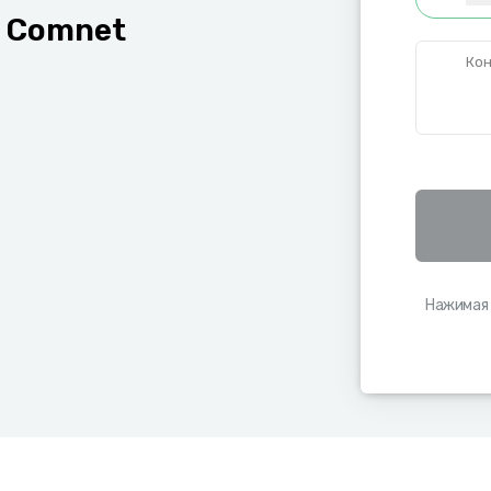
а
Comnet
Кон
Нажимая 