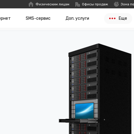
Физическим лицам
Офисы продаж
Зона п
ернет
SMS-сервис
Доп. услуги
Еще