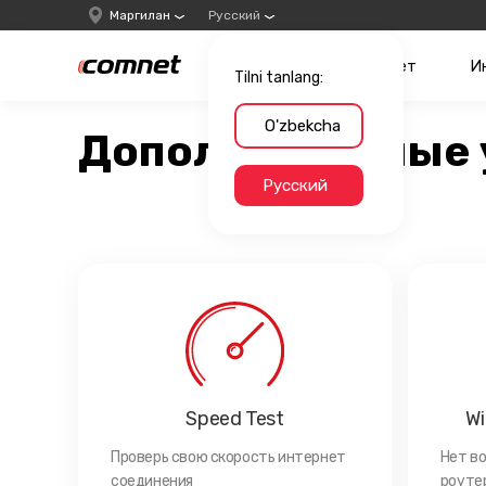
Маргилан
Русский
Интернет
И
Tilni tanlang:
O'zbekcha
Дополнительные 
Русский
Speed Test
Wi
Проверь свою скорость интернет
Нет в
соединения
роутер