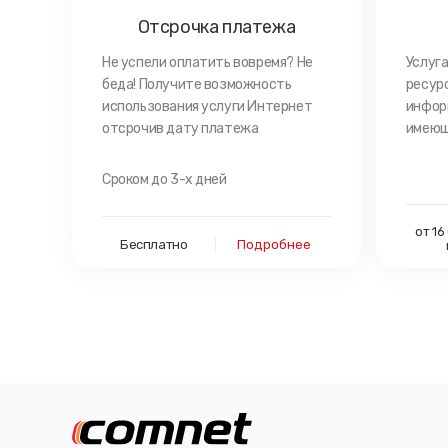
Отсрочка платежа
Не успели оплатить вовремя? Не
Услуг
беда! Получите возможность
ресур
использования услуги Интернет
инфор
отсрочив дату платежа
имеющ
Сроком до 3-х дней
от 16
Бесплатно
Подробнее