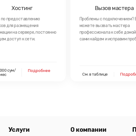
Хостинг
Вызов мастера
а по предоставлению
Проблемы с подключением? 
сов для размещения
можете вызвать мастера
мации на сервере, постоянно
профессионала к себе домой
ем доступ к сети.
сами найдем и исправим про
 000 сум/
Подробнее
См. в таблице
Подроб
мес
Услуги
О компании