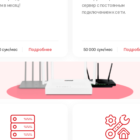
м в месяц!
сервер с постоянным
подключением к сети.
0 сум/мес
Подробнее
50 000 сум/мес
Подроб