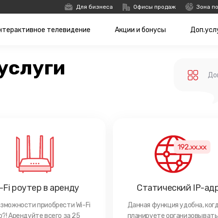
Для бизнеса
Офисы продаж
Зона п
нтерактивное телевидение
Акции и бонусы
Доп.усл
услуги
До
-Fi роутер в аренду
Статический IP-ад
озможности приобрести Wi-Fi
Данная функция удобна, ког
?! Арендуйте всего за 25
планируете организовывать