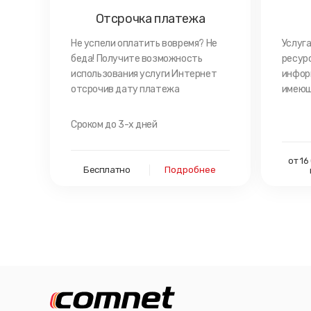
Отсрочка платежа
Не успели оплатить вовремя? Не
Услуг
беда! Получите возможность
ресур
использования услуги Интернет
инфор
отсрочив дату платежа
имеющ
Сроком до 3-х дней
от 16
Бесплатно
Подробнее