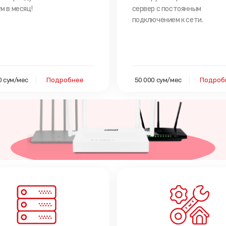
м в месяц!
сервер с постоянным
подключением к сети.
0 сум/мес
Подробнее
50 000 сум/мес
Подроб