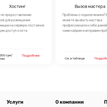
Хостинг
Вызов мастера
а по предоставлению
Проблемы с подключением? 
сов для размещения
можете вызвать мастера
мации на сервере, постоянно
профессионала к себе домой
ем доступ к сети.
сами найдем и исправим про
 000 сум/
Подробнее
См. в таблице
Подроб
мес
Услуги
О компании