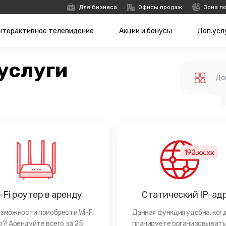
Для бизнеса
Офисы продаж
Зона п
нтерактивное телевидение
Акции и бонусы
Доп.усл
услуги
До
-Fi роутер в аренду
Статический IP-ад
озможности приобрести Wi-Fi
Данная функция удобна, ког
?! Арендуйте всего за 25
планируете организовывать