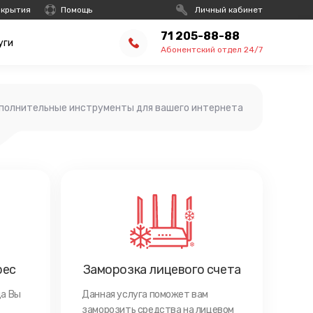
окрытия
Помощь
Личный кабинет
71 205-88-88
уги
Абонентский отдел 24/7
полнительные инструменты для вашего интернета
рес
Заморозка лицевого счета
да Вы
Данная услуга поможет вам
заморозить средства на лицевом