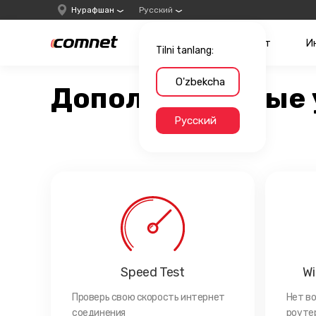
Нурафшан
Русский
Интернет
И
Tilni tanlang:
O'zbekcha
Дополнительные 
Русский
Speed Test
Wi
Проверь свою скорость интернет
Нет в
соединения
роутер