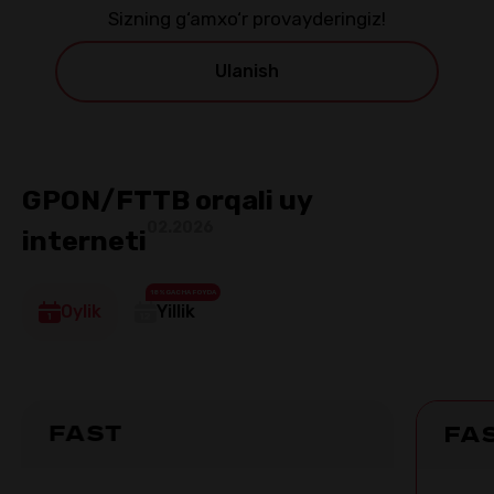
Sizning g‘amxo‘r provayderingiz!
Ulanish
GPON/FTTB orqali uy
02.2026
interneti
18%GACHA FOYDA
Oylik
Yillik
Fast
Fa