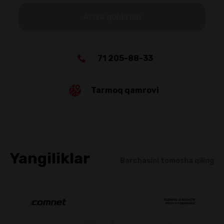
Ariza qoldirish
71 205-88-33
Tarmoq qamrovi
Yangiliklar
Barchasini tomosha qiling