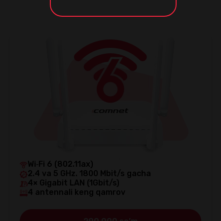
Wi‑Fi 6 (802.11ax)
2.4 va 5 GHz. 1800 Mbit/s gacha
4× Gigabit LAN (1Gbit/s)
4 antennali keng qamrov