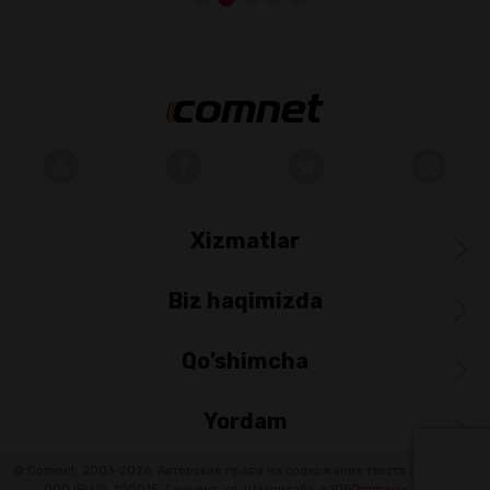
Xizmatlar
Biz haqimizda
Qo’shimcha
Yordam
© Comnet, 2003-2026. Авторские права на содержание текста защищены.
OOO IPLUS.
100015, Ташкент, ул. Шахрисабз, д.10Б
Ommaviy oferta