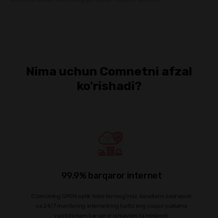
Nima uchun Comnetni afzal
ko'rishadi?
99.9% barqaror internet
O‘zimizning GPON optik tolali tarmog‘imiz, kanallarni zaxiralash
va 24/7 monitoring internetning hatto eng yuqori yuklama
vaqtida ham barqaror ishlashini ta’minlaydi.