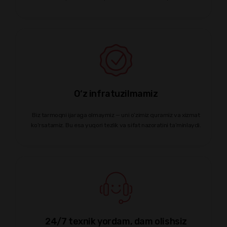
O‘z infratuzilmamiz
Biz tarmoqni ijaraga olmaymiz — uni o‘zimiz quramiz va xizmat
ko‘rsatamiz. Bu esa yuqori tezlik va sifat nazoratini ta’minlaydi.
24/7 texnik yordam, dam olishsiz