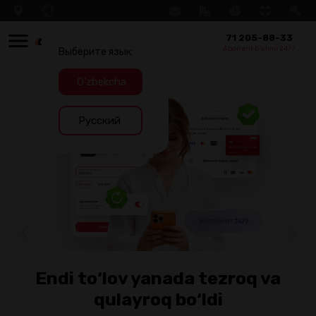
71 205-88-33
Abonent b`olimi 24/7
Выберите язык:
O'zbekcha
Русский
Endi to‘lov yanada tezroq va
qulayroq bo‘ldi