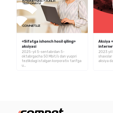
«Sifatga ishonch hosil qiling»
Aksiya 
aksiyasi
interne
2025-yil 5-sentabrdan 5-
2023 yil 
oktabrgacha 50 Mbit/s dan yuqori
shaxslar
tezlikdagi istalgan korporativ tarifga
aksiya d
u...