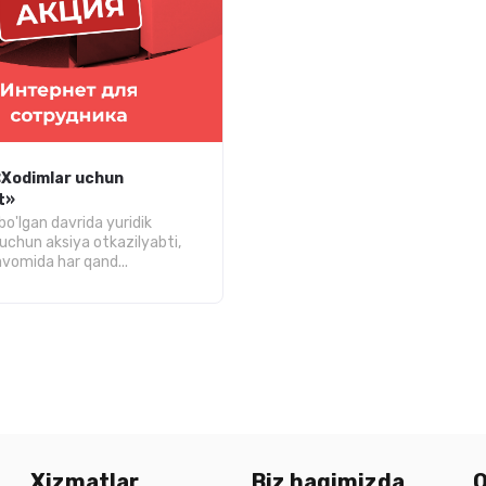
«Xodimlar uchun
t»
bo'lgan davrida yuridik
 uchun aksiya otkazilyabti,
avomida har qand...
Xizmatlar
Biz haqimizda
Q