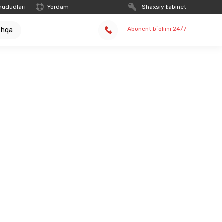
hududlari
Yordam
Shaxsiy kabinet
Abonent b`olimi 24/7
shqa