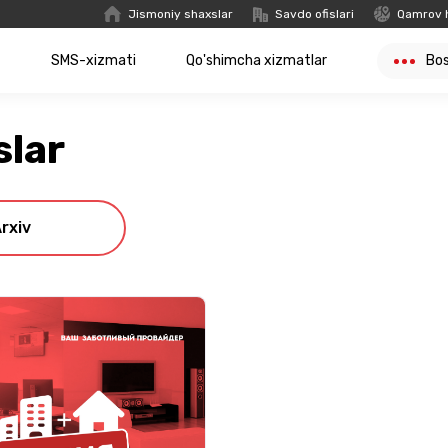
Jismoniy shaxslar
Savdo ofislari
Qamrov 
t
SMS-xizmati
Qo'shimcha xizmatlar
Bo
slar
rxiv