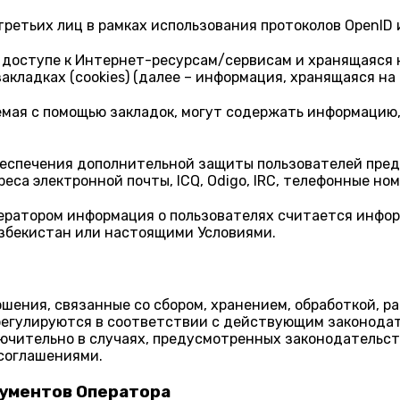
третьих лиц в рамках использования протоколов OpenID 
доступе к Интернет-ресурсам/сервисам и хранящаяся на
ладках (cookies) (далее – информация, хранящаяся на 
емая с помощью закладок, могут содержать информаци
обеспечения дополнительной защиты пользователей пр
са электронной почты, ICQ, Odigo, IRC, телефонные ном
ератором информация о пользователях считается инфор
збекистан или настоящими Условиями.
ения, связанные со сбором, хранением, обработкой, р
регулируются в соответствии с действующим законода
лючительно в случаях, предусмотренных законодательс
соглашениями.
кументов Оператора