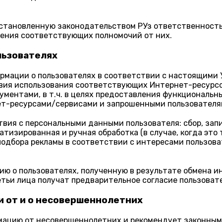
установленную законодательством РУз ответственность
чения соответствующих полномочий от них.
льзователях
ормации о пользователях в соответствии с настоящими
ия использования соответствующих Интернет-ресурсов
ентами, в т.ч. в целях предоставления функциональных
т-ресурсами/сервисами и запрошенными пользователя
я с персональными данными пользователя: сбор, запис
тизированная и ручная обработка (в случае, когда это
 подбора рекламы в соответствии с интересами пользов
ию о пользователях, полученную в результате обмена и
етьи лица получат предварительное согласие пользоват
и от и о несовершеннолетних
рмацию от несовершеннолетних и рекомендует законны