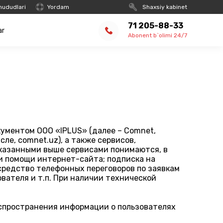
hududlari
Yordam
Shaxsiy kabinet
71 205-88-33
ar
Abonent b`olimi 24/7
ументом OOO «IPLUS» (далее – Comnet,
ле, comnet.uz), а также сервисов,
указанными выше сервисами понимаются, в
ри помощи интернет-сайта; подписка на
средство телефонных переговоров по заявкам
вателя и т.п. При наличии технической
аспространения информации о пользователях