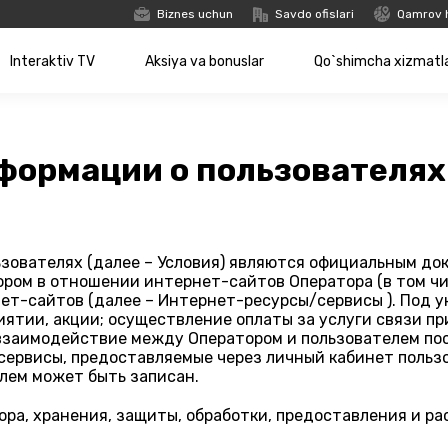
Biznes uchun
Savdo ofislari
Qamrov 
Interaktiv TV
Aksiya va bonuslar
Qo`shimcha xizmatl
формации о пользователях
зователях (далее – Условия) являются официальным док
ром в отношении интернет-сайтов Оператора (в том чис
ет-сайтов (далее – Интернет-ресурсы/сервисы ). Под 
иятии, акции; осуществление оплаты за услуги связи п
 взаимодействие между Оператором и пользователем по
сервисы, предоставляемые через личный кабинет пользо
лем может быть записан.
ора, хранения, защиты, обработки, предоставления и р