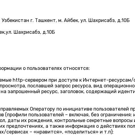
збекистан г. Ташкент, м. Айбек, ул. Шахрисабз, д.10Б
ек,ул. Шахрисабз, д.10Б
формации о пользователях относятся:
емые http-сервером при доступе к Интернет-ресурсам/с
е просмотра, пославшей запрос ресурса, вид операционн
 на запрошенный ресурс, заголовок, содержащий идент
аправляемых Оператору по инициативе пользователей п
(профили пользователей – включая, без ограничения: и
ол, даты их рождения, контрольные секретные вопросы и
 их предпочтениях, а также информация о действиях по
/сервисах – «нравится», «поделиться» и т.п);