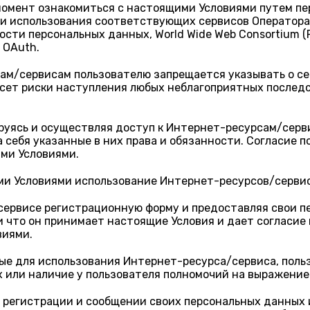
момент ознакомиться с настоящими Условиями путем пе
и использования соответствующих сервисов Оператора,
и персональных данных, World Wide Web Consortium (P3P
 OAuth.
сам/сервисам пользователю запрещается указывать о с
сет риски наступления любых неблагоприятных последст
ируясь и осуществляя доступ к Интернет-ресурсам/серв
а себя указанные в них права и обязанности. Согласие 
ими Условиями.
ими Условиями использование Интернет-ресурсов/серви
ервисе регистрационную форму и предоставляя свои пе
 и что он принимает настоящие Условия и дает согласие
виями.
ые для использования Интернет-ресурса/сервиса, поль
х или наличие у пользователя полномочий на выражение 
и регистрации и сообщении своих персональных данных 