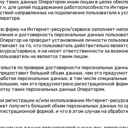
ачу таких данных Оператором иным лицам в целях обес
 т.ч. для целей поддержания работоспособности Интер
ствий направленных на подключение пользователя к ус
ператора.
ую форму на Интернет-ресурсе/сервисе заполняет непо
ления и достоверность персональных данных пользоват
 Оператор не проводит установление личности пользова
твечает за то, что пользователь действительно являет
есурса/сервиса, и не несет ответственности за возмо
пользователь не является таким лицом.
тельств по проверке достоверности персональных данны
ь предоставит больший объем данных, чем это предусмо
аботки персональных данных, в том числе специальные
большем, чем это предусмотрено регистрационной форм
ботку таких персональных данных Оператором.
при регистрации и/или использовании Интернет-ресурса
ожет получить больший объем персональных данных по с
гистрационной формой, и что в этом случае на обработ
ональных данных пользователей и иных лиц, персональ