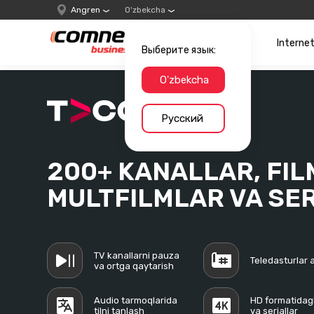
Angren
O'zbekcha
Interne
Выберите язык:
O'zbekcha
Русский
200+ KANALLAR, FIL
MULTFILMLAR VA SE
TV kanallarni pauza
Teledasturlar a
va ortga qaytarish
Audio tarmoqlarida
HD formatidagi 
tilni tanlash
va seriallar