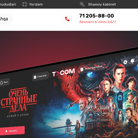
hududlari
Yordam
Shaxsiy kabinet
71 205-88-00
shqa
Abonent b`olimi 24/7