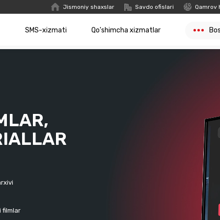
Jismoniy shaxslar
Savdo ofislari
Qamrov 
t
SMS-xizmati
Qo'shimcha xizmatlar
Bo
MLAR,
RIALLAR
rxivi
filmlar