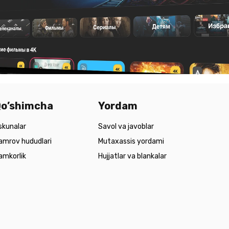
o’shimcha
Yordam
skunalar
Savol va javoblar
amrov hududlari
Mutaxassis yordami
amkorlik
Hujjatlar va blankalar