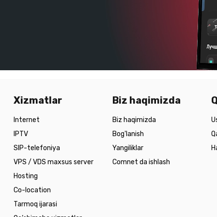
Xizmatlar
Biz haqimizda
Q
Internet
Biz haqimizda
U
IPTV
Bog'lanish
Q
SIP-telefoniya
Yangiliklar
H
VPS / VDS maxsus server
Comnet da ishlash
Hosting
Co-location
Tarmoq ijarasi