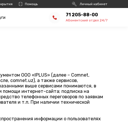
окрытия
Помощь
Личный кабинет
71 205-88-00
уги
Абонентский отдел 24/7
ументом OOO «IPLUS» (далее – Comnet,
ле, comnet.uz), а также сервисов,
указанными выше сервисами понимаются, в
ри помощи интернет-сайта; подписка на
средство телефонных переговоров по заявкам
вателя и т.п. При наличии технической
аспространения информации о пользователях