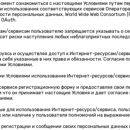
момент ознакомиться с настоящими Условиями путем пе
и использования соответствующих сервисов Оператора,
и персональных данных, World Wide Web Consortium (P3P
 OAuth.
сам/сервисам пользователю запрещается указывать о с
сет риски наступления любых неблагоприятных последст
ируясь и осуществляя доступ к Интернет-ресурсам/серв
а себя указанные в них права и обязанности. Согласие 
ими Условиями.
ими Условиями использование Интернет-ресурсов/серви
ервисе регистрационную форму и предоставляя свои пе
 и что он принимает настоящие Условия и дает согласие
виями.
ые для использования Интернет-ресурса/сервиса, поль
х или наличие у пользователя полномочий на выражение 
и регистрации и сообщении своих персональных данных 