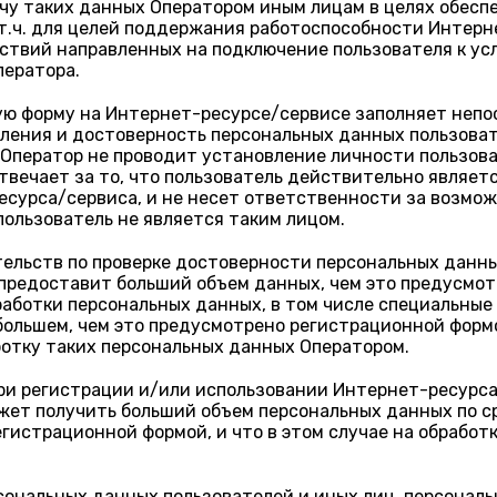
ачу таких данных Оператором иным лицам в целях обес
 т.ч. для целей поддержания работоспособности Интер
ствий направленных на подключение пользователя к ус
ператора.
ую форму на Интернет-ресурсе/сервисе заполняет непо
ления и достоверность персональных данных пользоват
 Оператор не проводит установление личности пользова
твечает за то, что пользователь действительно являет
есурса/сервиса, и не несет ответственности за возмо
пользователь не является таким лицом.
тельств по проверке достоверности персональных данны
ь предоставит больший объем данных, чем это предусмо
аботки персональных данных, в том числе специальные
большем, чем это предусмотрено регистрационной форм
ботку таких персональных данных Оператором.
при регистрации и/или использовании Интернет-ресурса
ожет получить больший объем персональных данных по с
гистрационной формой, и что в этом случае на обработ
ональных данных пользователей и иных лиц, персональ