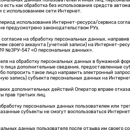
о есть как обработка без использования средств автом
и с использованием сети Интернет.
период использования Интернет-ресурса/сервиса согласн
 не предусмотрено законодательством РУз.
 согласие на обработку персональных данных, направив
ием своего аккаунта (учетной записи) на Интернет-рес
019 №ЗРУ-547 «О персональных данных».
теля на обработку персональных данных в бумажной фо
ого лица дополнительные сведения, предоставленные с
бо попросить такое лицо направить электронный запрос
ную запись) субъекта персональных данных на Интерне
ких дополнительных действий Оператор вправе отказат
ы прав третьих лиц.
 обработку персональных данных пользователем или тр
указанные субъекты не смогут воспользоваться Интерн
альных данных пользователя после отзыва им своего со