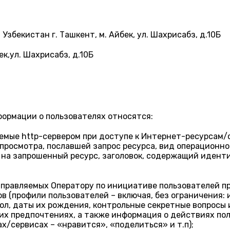
збекистан г. Ташкент, м. Айбек, ул. Шахрисабз, д.10Б
ек,ул. Шахрисабз, д.10Б
формации о пользователях относятся:
емые http-сервером при доступе к Интернет-ресурсам/с
е просмотра, пославшей запрос ресурса, вид операционн
 на запрошенный ресурс, заголовок, содержащий идент
аправляемых Оператору по инициативе пользователей п
(профили пользователей – включая, без ограничения: и
ол, даты их рождения, контрольные секретные вопросы и
 их предпочтениях, а также информация о действиях по
/сервисах – «нравится», «поделиться» и т.п);