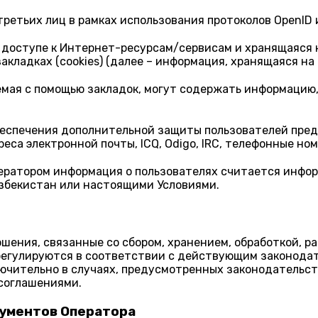
третьих лиц в рамках использования протоколов OpenID 
доступе к Интернет-ресурсам/сервисам и хранящаяся на
ладках (cookies) (далее – информация, хранящаяся на 
емая с помощью закладок, могут содержать информаци
обеспечения дополнительной защиты пользователей пр
са электронной почты, ICQ, Odigo, IRC, телефонные ном
ератором информация о пользователях считается инфор
збекистан или настоящими Условиями.
ения, связанные со сбором, хранением, обработкой, р
регулируются в соответствии с действующим законода
лючительно в случаях, предусмотренных законодательс
соглашениями.
кументов Оператора