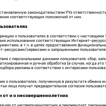
установленную законодательством РУз ответственность
чения соответствующих полномочий от них.
льзователях
ормации о пользователях в соответствии с настоящими
ия использования соответствующих Интернет-ресурсов
ентами, в т.ч. в целях предоставления функциональных
т-ресурсами/сервисами и запрошенными пользователя
я с персональными данными пользователя: сбор, запис
тизированная и ручная обработка (в случае, когда это
 подбора рекламы в соответствии с интересами пользов
ию о пользователях, полученную в результате обмена и
етьи лица получат предварительное согласие пользоват
и от и о несовершеннолетних
рмацию от несовершеннолетних и рекомендует законны