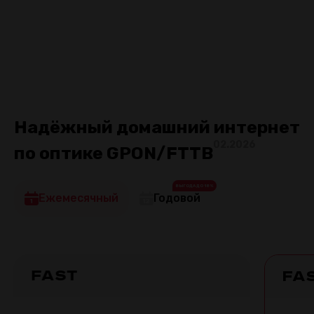
Ваш заботливый провайдер!
Подключить
Надёжный домашний интернет
02.2026
по оптике GPON/FTTB
ВЫГОДА ДО 18%
Ежемесячный
Годовой
Fast
Fa