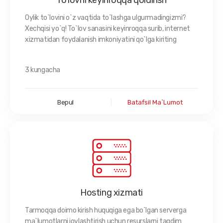
To'lovni keyinroqqa qoldirish
Oylik to`lovini o`z vaqtida to`lashga ulgurmadingizmi?
Xechqisi yo`q! To`lov sanasini keyinroqqa surib, internet
xizmatidan foydalanish imkoniyatini qo`lga kiriting
3 kungacha
Bepul
Batafsil Ma`lumot
Hosting xizmati
Tarmoqqa doimo kirish huquqiga ega bo`lgan serverga
ma`lumotlarni joylashtirish uchun resurslarni taqdim