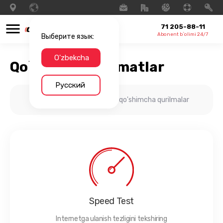
71 205-88-11
Abonent b`olimi 24/7
Выберите язык:
O'zbekcha
Qo`shimcha xizmatlar
Русский
Internetingiz uchun qo'shimcha qurilmalar
Speed Test
Internetga ulanish tezligini tekshiring