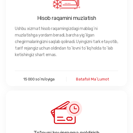
Hisob raqamini muzlatish
Ushbu xizmat hisob raqamingizdagi mablag`ni
muzlatishga yordam beradi, barcha yig`ilgan
chegirmalaringizni saqlab qolinadi. Uyingizni tark etayotib,
tarif rejangiz uchun oldindan to`lovni to`liq holda to`lab
ketishingiz shart emas.
15 000 so`m/oyiga
Batafsil Ma`lumot