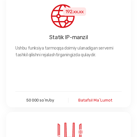
Statik IP-manzil
Ushbu funksiya tarmoqqa doimiy ulanadigan serverni
tashkil qilishni rejalashtirganingizda qulaydir.
50 000 so`m/oy
Batafsil Ma`lumot