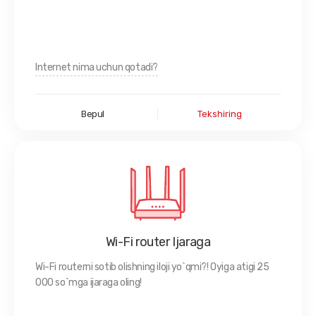
Internet nima uchun qotadi?
Bepul
Tekshiring
Wi-Fi router Ijaraga
Wi-Fi routerni sotib olishning iloji yo`qmi?! Oyiga atigi 25
000 so`mga ijaraga oling!