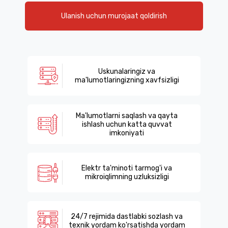
Ulanish uchun murojaat qoldirish
Uskunalaringiz va
ma'lumotlaringizning xavfsizligi
Ma'lumotlarni saqlash va qayta
ishlash uchun katta quvvat
imkoniyati
Elektr ta'minoti tarmog'i va
mikroiqlimning uzluksizligi
24/7 rejimida dastlabki sozlash va
texnik yordam ko'rsatishda yordam