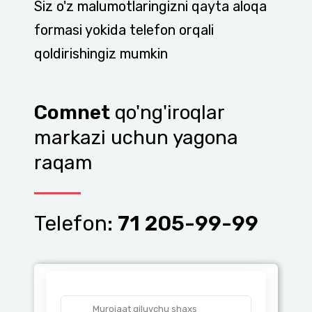
Siz o'z malumotlaringizni qayta aloqa
formasi yokida telefon orqali
qoldirishingiz mumkin
Comnet
qo'ng'iroqlar
markazi uchun yagona
raqam
Telefon:
71 205-99-99
Murojaat qiluvchu shaxs