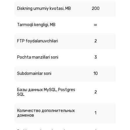
Diskning umumiy kvotasi, MB
200
Tarmoqli kengligi, MB
∞
FTP foydalanuvchilari
2
Pochta manzillari soni
3
Subdomainlar soni
10
Базы данных MySQL, Postgres
2
SQL
Количество дополнительных
1
доменов