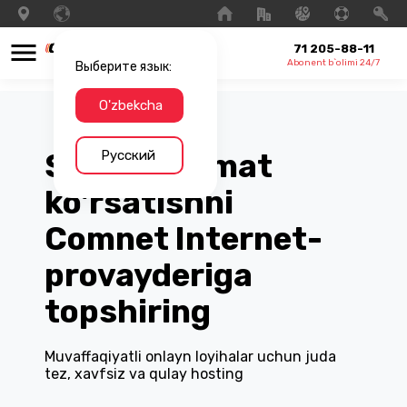
71 205-88-11
Abonent b`olimi 24/7
Выберите язык:
O'zbekcha
Русский
Saytga xizmat
ko'rsatishni
Comnet Internet-
provayderiga
topshiring
Muvaffaqiyatli onlayn loyihalar uchun juda
tez, xavfsiz va qulay hosting