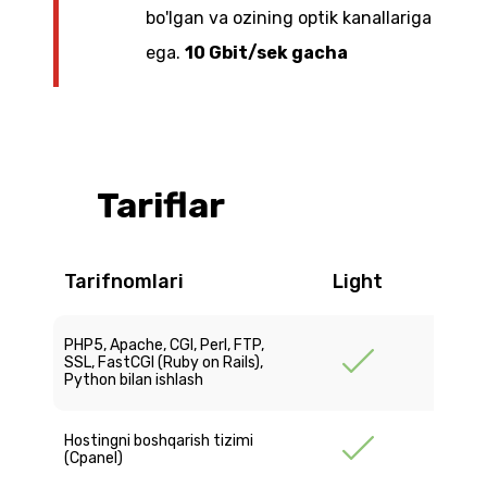
bo'lgan va ozining optik kanallariga
ega.
10 Gbit/sek gacha
Tariflar
Tarifnomlari
Light
M
PHP5, Apache, CGI, Perl, FTP,
SSL, FastCGI (Ruby on Rails),
Python bilan ishlash
Hostingni boshqarish tizimi
(Cpanel)