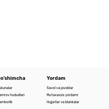
o’shimcha
Yordam
skunalar
Savol va javoblar
amrov hududlari
Mutaxassis yordami
amkorlik
Hujjatlar va blankalar