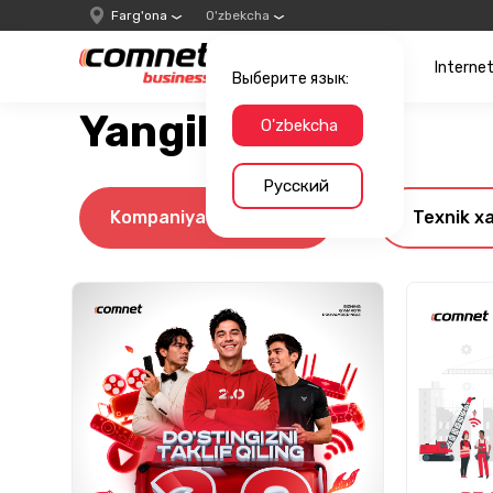
Farg'ona
O'zbekcha
Interne
Выберите язык:
Yangiliklar
O'zbekcha
Русский
Kompaniya yangiliklari
Texnik x