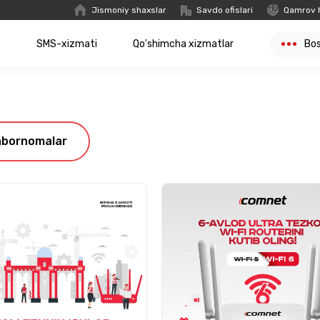
Jismoniy shaxslar
Savdo ofislari
Qamrov 
t
SMS-xizmati
Qo'shimcha xizmatlar
Bo
abornomalar