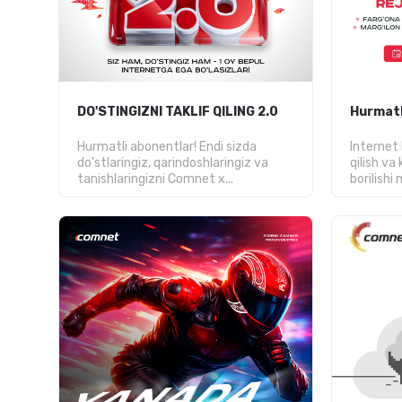
DO'STINGIZNI TAKLIF QILING 2.0
Hurmatl
Hurmatli abonentlar! Endi sizda
Internet
do'stlaringiz, qarindoshlaringiz va
qilish va 
tanishlaringizni Comnet x...
borilishi