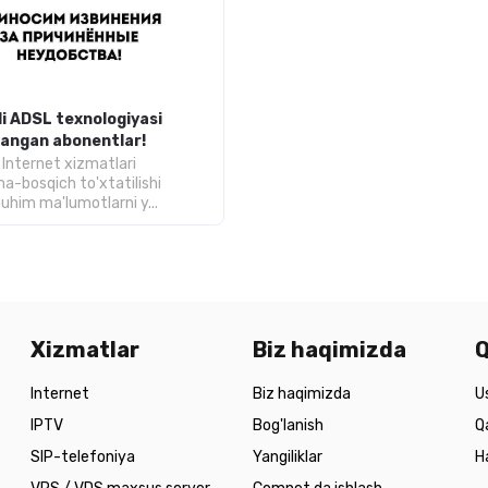
i ADSL texnologiyasi
ulangan abonentlar!
 Internet xizmatlari
a-bosqich to'xtatilishi
uhim ma'lumotlarni y...
Xizmatlar
Biz haqimizda
Q
Internet
Biz haqimizda
U
IPTV
Bog'lanish
Q
SIP-telefoniya
Yangiliklar
H