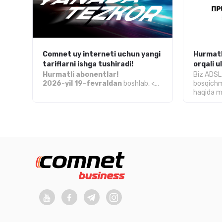
Comnet uy interneti uchun yangi
Hurmatl
tariflarni ishga tushiradi!
orqali 
Hurmatli abonentlar!
Biz ADSL
2026-yil 19-fevraldan
boshlab, <...
bosqichm
haqida m