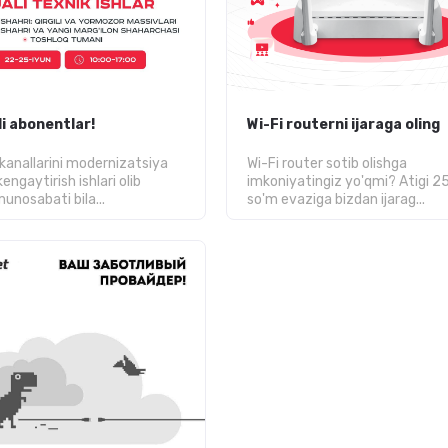
i abonentlar!
Wi-Fi routerni ijaraga oling
 kanallarini modernizatsiya
Wi-Fi router sotib olishga
kengaytirish ishlari olib
imkoniyatingiz yo'qmi? Atigi 2
 munosabati bila...
so'm evaziga bizdan ijarag...