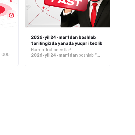
2026-yil 24-martdan boshlab
tarifingizda yanada yuqori tezlik
Hurmatli abonentlar!
5 000
2026-yil 24-martdan
boshlab
“...