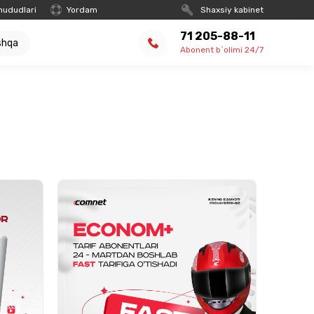
hududlari
Yordam
Shaxsiy kabinet
71 205-88-11
shqa
Abonent b`olimi 24/7