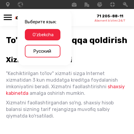
71 205-88-11
Abonent b`olimi 24/7
Выберите язык:
O'zbekcha
To'lovni keyinroqqa qoldirish
Русский
Xizmatning tavsifi
"Kechiktirilgan to'lov" xizmati sizga Internet
xizmatidan 3 kun muddatga kreditga foydalanish
imkoniyatini beradi. Xizmatni faollashtirishni
shaxsiy
kabinetda
amalga oshirish mumkin.
Xizmatni faollashtirgandan so'ng, shaxsiy hisob
balansi sizning tarif rejangizga muvofiq salbiy
qiymatda ko'rsatiladi.