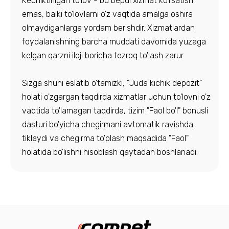
Kechiktirilgan to'lov - bu bepul xizmat ko'rsatish
emas, balki to'lovlarni o'z vaqtida amalga oshira
olmaydiganlarga yordam berishdir. Xizmatlardan
foydalanishning barcha muddati davomida yuzaga
kelgan qarzni iloji boricha tezroq to'lash zarur.
Sizga shuni eslatib o'tamizki, "Juda kichik depozit"
holati o'zgargan taqdirda xizmatlar uchun to'lovni o'z
vaqtida to'lamagan taqdirda, tizim "Faol bo'l" bonusli
dasturi bo'yicha chegirmani avtomatik ravishda
tiklaydi va chegirma to'plash maqsadida "Faol"
holatida bo'lishni hisoblash qaytadan boshlanadi.