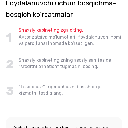
Foydalanuvchi uchun bosqichma-
bosqich ko'rsatmalar
Shaxsiy kabinetingizga o'ting.
1
Avtorizatsiya ma'lumotlari (foydalanuvchi nomi
va parol) shartnomada ko'rsatilgan.
2
Shaxsiy kabinetingizning asosiy sahifasida
"Kreditni o'rnatish" tugmasini bosing.
3
“Tasdiqlash” tugmachasini bosish orqali
xizmatni tasdiqlang.