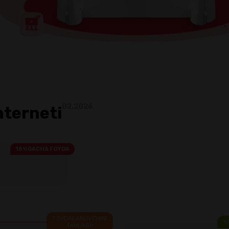
02.2026
nterneti
18%GACHA FOYDA
FOYDALANUVCHINI
Y
TANLASH