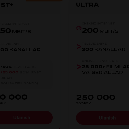
Ultra
st+
Cheksiz internet
heksiz internet
200
150
MBIT/S
MBIT/S
Televideniye
elevideniye
200
KANALLAR
200
KANALLAR
Online - kinoteatr
25 000+
FILMLA
+50%
TEZLIK ATIGI
VA SERIALLAR
+25 000
SO'M (FAST
BILAN
SOLISHTIRILGANDA)
90 000
250 000
/OY
SO'M/OY
Ulanish
Ulanish