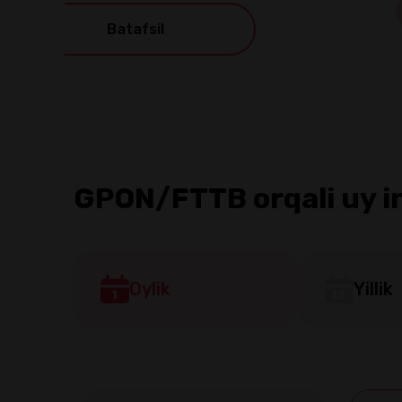
GPON/FTTB orqali uy i
Oylik
Yillik