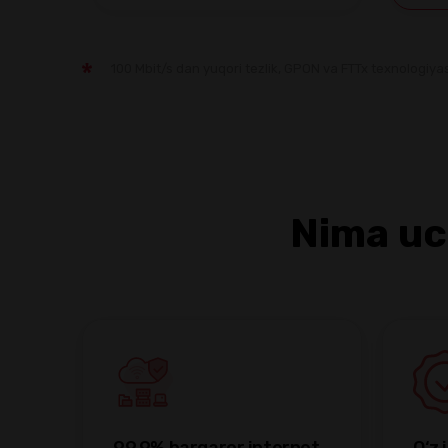
100 Mbit/s dan yuqori tezlik, GPON va FTTx texnologiyas
Nima uc
99.9% barqaror internet
O‘z 