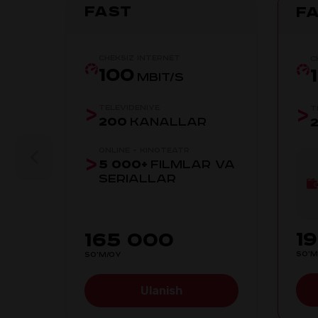
Fast
Fa
Cheksiz internet
C
100
MBIT/S
Televideniye
T
200
KANALLAR
Online - kinoteatr
5 000+
FILMLAR VA
SERIALLAR
1
165 000
SO'M
SO'M/OY
Ulanish