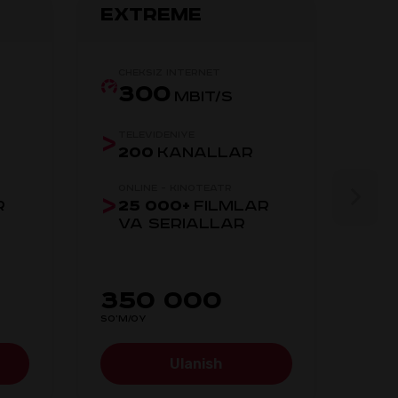
Extreme
Hy
Cheksiz internet
Ch
300
MBIT/S
Televideniye
Te
200
KANALLAR
2
Online - kinoteatr
On
R
25 000+
FILMLAR
2
VA SERIALLAR
V
350 000
5
SO'M/OY
SO'M/
Ulanish