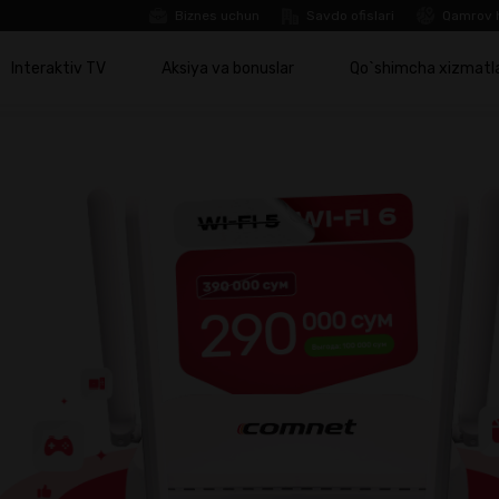
Biznes uchun
Savdo ofislari
Qamrov 
Interaktiv TV
Aksiya va bonuslar
Qo`shimcha xizmatl
anada
ayroq
!