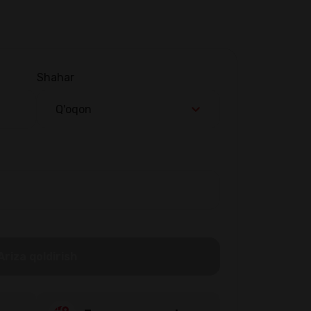
Shahar
Q'oqon
Ariza qoldirish