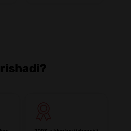
rishadi?
dam 
2003-yildan beri ishonchli 