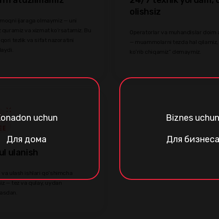
olishsiz
rmoqni ijaraga olmaymiz — uni
z quramiz va xizmat ko‘rsatamiz. Bu
Operatorlar va muhandislar doim
qori tezlik va sifat nazoratini
— muammolarni tezda hal qilamiz,
laydi.
ko‘rib chiqamiz” demaymiz.
onadon uchun
Biznes uchu
Для дома
Для бизнес
l ulanish
 va ulash ishlari qo‘shimcha
siz — tez va qulay, uydan
asdan.