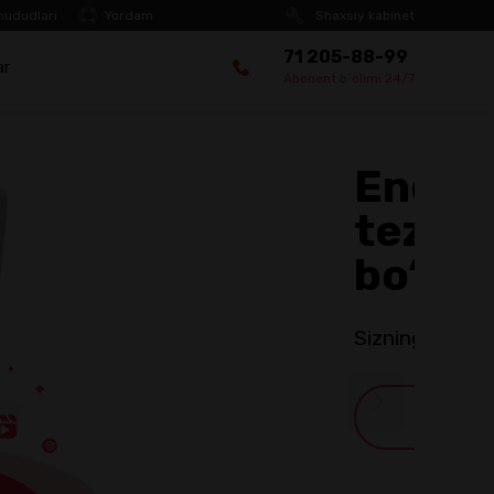
hududlari
Yordam
Shaxsiy kabinet
71 205-88-99
ar
Abonent b`olimi 24/7