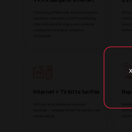
O‘zimizning GPON optik tolali tarmog‘imiz,
Biz ta
kanallarni zaxiralash va 24/7 monitoring
o‘zimi
internetning hatto eng yuqori yuklama
esa yu
vaqtida ham barqaror ishlashini
ta’min
ta’minlaydi.
X
Internet + TV bitta tarifda
Bepu
200 dan ortiq telekanal va onlayn
Montaj
kinoteatr — istalgan Smart TV, telefon yoki
to‘lov
kompyuterda.
chiqm