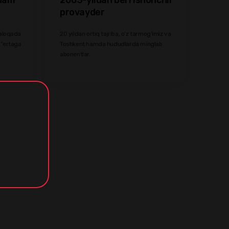
provayder
 aloqada
20 yildan ortiq tajriba, o‘z tarmog‘imiz va
 “ertaga
Toshkent hamda hududlarda minglab
abonentlar.
n
а