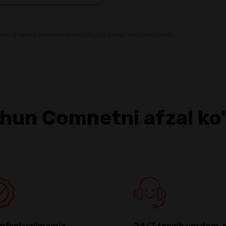
ining texnik jihatdan mavjudligiga qarab taqdim qilinadi.
hun Comnetni afzal ko'
infratuzilmamiz
24/7 texnik yordam, 