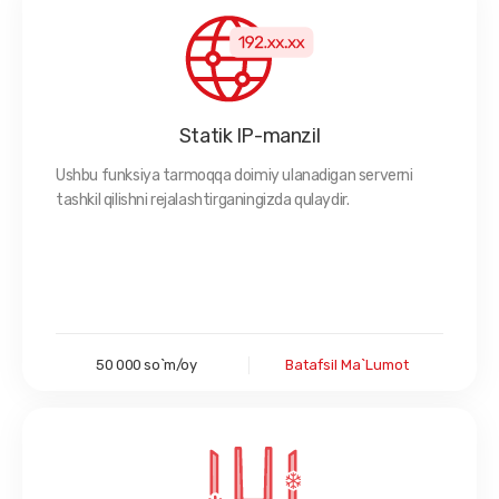
Statik IP-manzil
Ushbu funksiya tarmoqqa doimiy ulanadigan serverni
tashkil qilishni rejalashtirganingizda qulaydir.
50 000 so`m/oy
Batafsil Ma`lumot