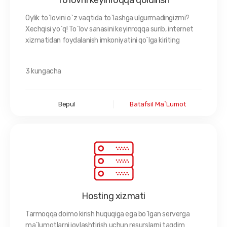
To'lovni keyinroqqa qoldirish
Oylik to`lovini o`z vaqtida to`lashga ulgurmadingizmi?
Xechqisi yo`q! To`lov sanasini keyinroqqa surib, internet
xizmatidan foydalanish imkoniyatini qo`lga kiriting
3 kungacha
Bepul
Batafsil Ma`lumot
Hosting xizmati
Tarmoqqa doimo kirish huquqiga ega bo`lgan serverga
ma`lumotlarni joylashtirish uchun resurslarni taqdim