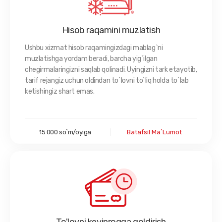
Hisob raqamini muzlatish
Ushbu xizmat hisob raqamingizdagi mablag`ni
muzlatishga yordam beradi, barcha yig`ilgan
chegirmalaringizni saqlab qolinadi. Uyingizni tark etayotib,
tarif rejangiz uchun oldindan to`lovni to`liq holda to`lab
ketishingiz shart emas.
15 000 so`m/oyiga
Batafsil Ma`lumot