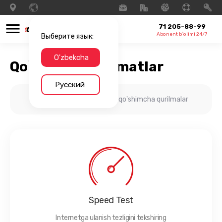
71 205-88-99
Abonent b`olimi 24/7
Выберите язык:
O'zbekcha
Qo`shimcha xizmatlar
Русский
Internetingiz uchun qo'shimcha qurilmalar
Speed Test
Internetga ulanish tezligini tekshiring