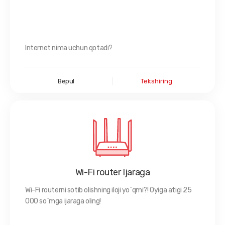
Internet nima uchun qotadi?
Bepul
Tekshiring
Wi-Fi router Ijaraga
Wi-Fi routerni sotib olishning iloji yo`qmi?! Oyiga atigi 25
000 so`mga ijaraga oling!