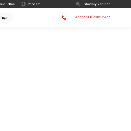
hududlari
Yordam
Shaxsiy kabinet
Abonent b`olimi 24/7
shqa