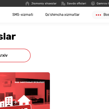
Jismoniy shaxslar
Savdo ofislari
Qamrov 
t
SMS-xizmati
Qo'shimcha xizmatlar
Bo
slar
rxiv