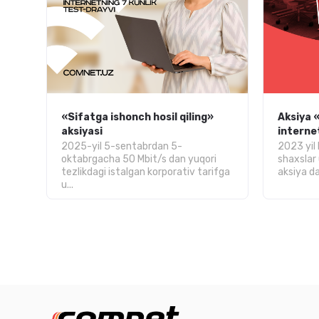
«Sifatga ishonch hosil qiling»
Aksiya 
aksiyasi
interne
2025-yil 5-sentabrdan 5-
2023 yil 
oktabrgacha 50 Mbit/s dan yuqori
shaxslar
tezlikdagi istalgan korporativ tarifga
aksiya d
u...