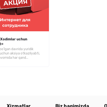
«Xodimlar uchun
t»
bo'lgan davrida yuridik
 uchun aksiya otkazilyabti,
avomida har qand...
Xizmatlar
Biz haqimizda
Q