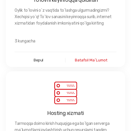
To'lovni keyinroqqa qoldirish
Oylik to`lovini o`z vaqtida to`lashga ulgurmadingizmi?
Xechqisi yo`q! To`lov sanasini keyinroqqa surib, internet
xizmatidan foydalanish imkoniyatini qo`lga kiriting
3 kungacha
Bepul
Batafsil Ma`lumot
Hosting xizmati
Tarmoqqa doimo kirish huquqiga ega bo`lgan serverga
ma`lumotlarni joylashtirish uchun resurslarni taqdim