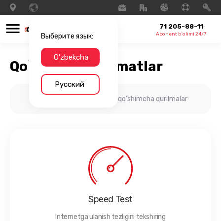
71 205-88-11
Abonent b`olimi 24/7
Выберите язык:
O'zbekcha
Qo`shimcha xizmatlar
Русский
Internetingiz uchun qo'shimcha qurilmalar
Speed Test
Internetga ulanish tezligini tekshiring