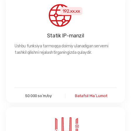
Statik IP-manzil
Ushbu funksiya tarmoqqa doimiy ulanadigan serverni
tashkil qilishni rejalashtirganingizda qulaydir.
50 000 so`m/oy
Batafsil Ma`lumot