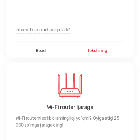
Internet nima uchun qotadi?
Bepul
Tekshiring
Wi-Fi router Ijaraga
Wi-Fi routerni sotib olishning iloji yo`qmi?! Oyiga atigi 25
000 so`mga ijaraga oling!