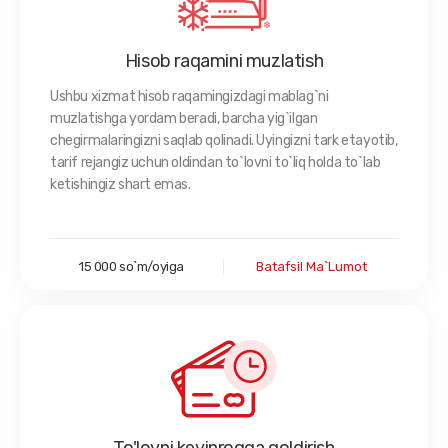
Hisob raqamini muzlatish
Ushbu xizmat hisob raqamingizdagi mablag`ni
muzlatishga yordam beradi, barcha yig`ilgan
chegirmalaringizni saqlab qolinadi. Uyingizni tark etayotib,
tarif rejangiz uchun oldindan to`lovni to`liq holda to`lab
ketishingiz shart emas.
15 000 so`m/oyiga
Batafsil Ma`lumot