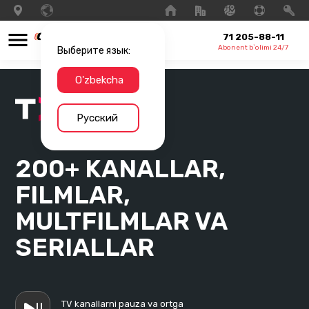
71 205-88-11
Abonent b`olimi 24/7
Выберите язык:
O'zbekcha
Русский
200+ KANALLAR,
FILMLAR,
MULTFILMLAR VA
SERIALLAR
TV kanallarni pauza va ortga