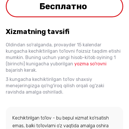
Бесплатно
Xizmatning tavsifi
Oldindan so'ralganda, provayder 15 kalendar
kungacha kechiktirilgan to'lovni foizsiz taqdim etishi
mumkin. Buning uchun yangi hisob-kitob oyining 1
(birinchi) kunigacha yuborilgan
yozma so'rovni
bajarish kerak.
3 kungacha kechiktirilgan to'lov shaxsiy
menejeringizga qo'ng'iroq qilish orqali og'zaki
ravishda amalga oshiriladi.
Kechiktirilgan to'lov - bu bepul xizmat ko'rsatish
emas, balki to'lovlarni o'z vaqtida amalga oshira