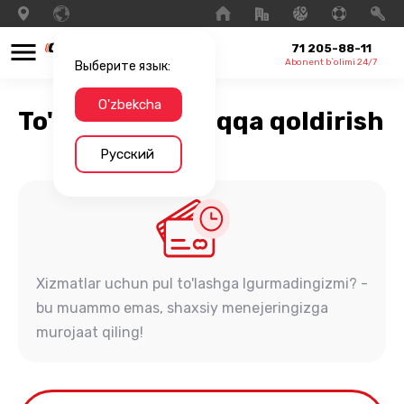
71 205-88-11
Abonent b`olimi 24/7
Выберите язык:
O'zbekcha
To'lovni keyinroqqa qoldirish
Русский
Xizmatlar uchun pul to'lashga lgurmadingizmi? -
bu muammo emas, shaxsiy menejeringizga
murojaat qiling!