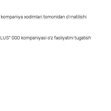
 kompaniya xodimlari tomonidan o'rnatilishi
IPLUS" OOO kompaniyasi o'z faoliyatini tugatish