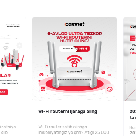
routerni ijaraga oling
2026-yil 24-martdan bosh
tarifingizda yanada yuqori
outer sotib olishga
Hurmatli abonentlar!
yatingiz yo'qmi? Atigi 25 000
2026-yil 24-martdan
bosh