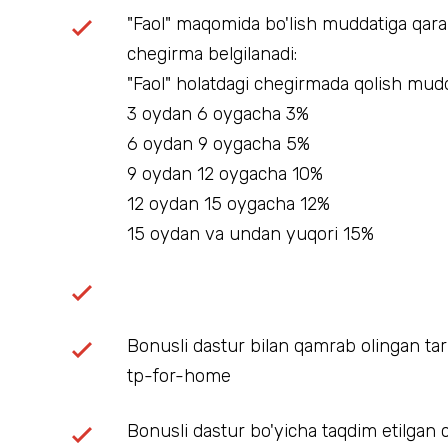
"Faol" maqomida bo'lish muddatiga qarab
chegirma belgilanadi:
"Faol" holatdagi chegirmada qolish mud
3 oydan 6 oygacha 3%
6 oydan 9 oygacha 5%
9 oydan 12 oygacha 10%
12 oydan 15 oygacha 12%
15 oydan va undan yuqori 15%
Bonusli dastur bilan qamrab olingan tarif
tp-for-home
Bonusli dastur bo'yicha taqdim etilgan 