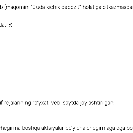
 (maqomini "Juda kichik depozit" holatiga o'tkazmasdan m
dati,%
 rejalarining ro'yxati veb-saytda joylashtirilgan:
chegirma boshqa aktsiyalar bo'yicha chegirmaga ega bo'