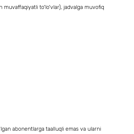
uvaffaqiyatli to'lo'vlar), jadvalga muvofiq
lgan abonentlarga taalluqli emas va ularni