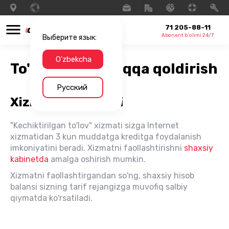
71 205-88-11
Abonent b`olimi 24/7
Выберите язык:
O'zbekcha
To'lovni keyinroqqa qoldirish
Русский
Xizmatning tavsifi
"Kechiktirilgan to'lov" xizmati sizga Internet
xizmatidan 3 kun muddatga kreditga foydalanish
imkoniyatini beradi. Xizmatni faollashtirishni
shaxsiy
kabinetda
amalga oshirish mumkin.
Xizmatni faollashtirgandan so'ng, shaxsiy hisob
balansi sizning tarif rejangizga muvofiq salbiy
qiymatda ko'rsatiladi.