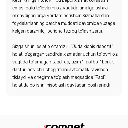
Kechiktirilgan to'lov - bu bepul xizmat ko'rsatish
emas, balki to'lovlarni o'z vaqtida amalga oshira
olmaydiganlarga yordam berishdir. Xizmatlardan
foydalanishning barcha muddati davomida yuzaga
kelgan qarzni iloji boricha tezroq to'lash zarur.
Sizga shuni eslatib o'tamizki, "Juda kichik depozit"
holati o'zgargan taqdirda xizmatlar uchun to'lovni o'z
vaqtida to'lamagan taqdirda, tizim "Faol bo'l" bonusli
dasturi bo'yicha chegirmani avtomatik ravishda
tiklaydi va chegirma to'plash maqsadida "Faol"
holatida bo'lishni hisoblash qaytadan boshlanadi.