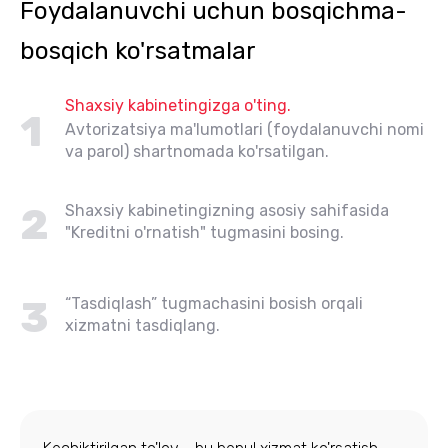
Foydalanuvchi uchun bosqichma-
bosqich ko'rsatmalar
Shaxsiy kabinetingizga o'ting.
1
Avtorizatsiya ma'lumotlari (foydalanuvchi nomi
va parol) shartnomada ko'rsatilgan.
2
Shaxsiy kabinetingizning asosiy sahifasida
"Kreditni o'rnatish" tugmasini bosing.
3
“Tasdiqlash” tugmachasini bosish orqali
xizmatni tasdiqlang.