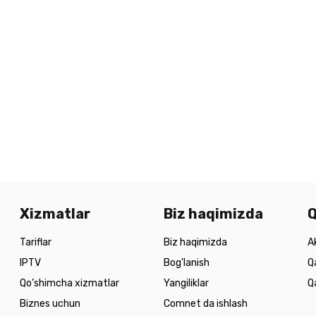
Xizmatlar
Biz haqimizda
Q
Tariflar
Biz haqimizda
A
IPTV
Bog'lanish
Q
Qo’shimcha xizmatlar
Yangiliklar
Q
Biznes uchun
Comnet da ishlash