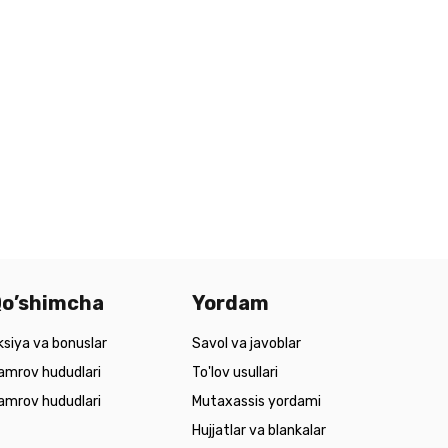
o’shimcha
Yordam
ksiya va bonuslar
Savol va javoblar
amrov hududlari
To'lov usullari
amrov hududlari
Mutaxassis yordami
Hujjatlar va blankalar