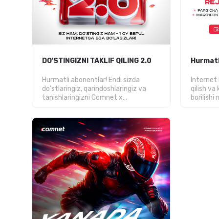
DO'STINGIZNI TAKLIF QILING 2.0
Hurmatl
Hurmatli abonentlar! Endi sizda
Internet
do'stlaringiz, qarindoshlaringiz va
qilish va 
tanishlaringizni Comnet x...
borilishi