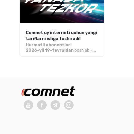
Comnet uy interneti uchun yangi
tariflarni ishga tushiradi!
Hurmatli abonentlar!
2026-yil 19-fevraldan
boshlab, <...