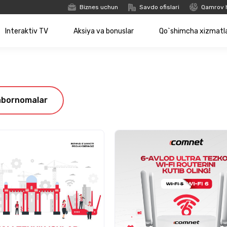
Biznes uchun
Savdo ofislari
Qamrov 
Interaktiv TV
Aksiya va bonuslar
Qo`shimcha xizmatl
abornomalar