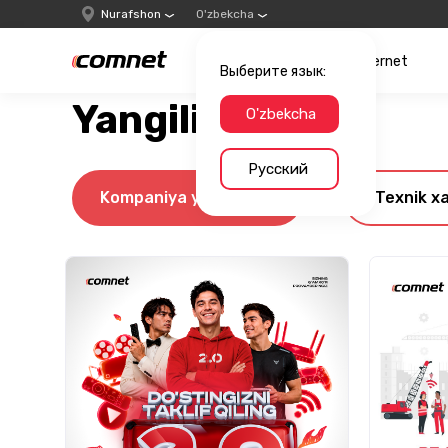
Nurafshon
O'zbekcha
Internet
Выберите язык:
Yangiliklar
O'zbekcha
Русский
Kompaniya yangiliklari
Texnik x