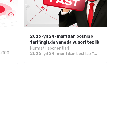
2026-yil 24-martdan boshlab
tarifingizda yanada yuqori tezlik
Hurmatli abonentlar!
5 000
2026-yil 24-martdan
boshlab
“...