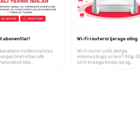
i abonentlar!
Wi-Fi routerni ijaraga oling
 kanallarini modernizatsiya
Wi-Fi router sotib olishga
kengaytirish ishlari olib
imkoniyatingiz yo'qmi? Atigi 2
 munosabati bila...
so'm evaziga bizdan ijarag...