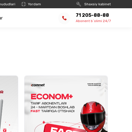
hududlari
Yordam
Shaxsiy kabinet
71 205-88-88
ar
Abonent b`olimi 24/7