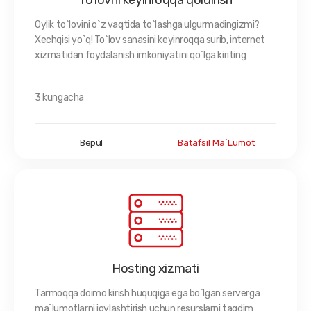
To'lovni keyinroqqa qoldirish
Oylik to`lovini o`z vaqtida to`lashga ulgurmadingizmi?
Xechqisi yo`q! To`lov sanasini keyinroqqa surib, internet
xizmatidan foydalanish imkoniyatini qo`lga kiriting
3 kungacha
Bepul
Batafsil Ma`lumot
Hosting xizmati
Tarmoqqa doimo kirish huquqiga ega bo`lgan serverga
ma`lumotlarni joylashtirish uchun resurslarni taqdim