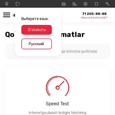
71 205-88-88
Abonent b`olimi 24/7
Выберите язык:
O'zbekcha
Qo`shimcha xizmatlar
Русский
Internetingiz uchun qo'shimcha qurilmalar
Speed Test
Internetga ulanish tezligini tekshiring