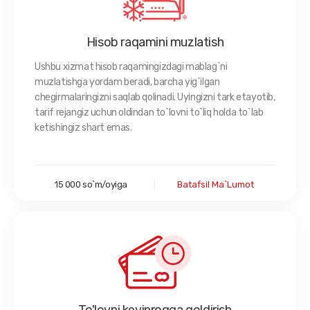
Hisob raqamini muzlatish
Ushbu xizmat hisob raqamingizdagi mablag`ni
muzlatishga yordam beradi, barcha yig`ilgan
chegirmalaringizni saqlab qolinadi. Uyingizni tark etayotib,
tarif rejangiz uchun oldindan to`lovni to`liq holda to`lab
ketishingiz shart emas.
15 000 so`m/oyiga
Batafsil Ma`lumot