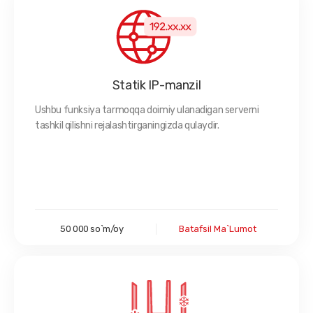
Statik IP-manzil
Ushbu funksiya tarmoqqa doimiy ulanadigan serverni
tashkil qilishni rejalashtirganingizda qulaydir.
50 000 so`m/oy
Batafsil Ma`lumot