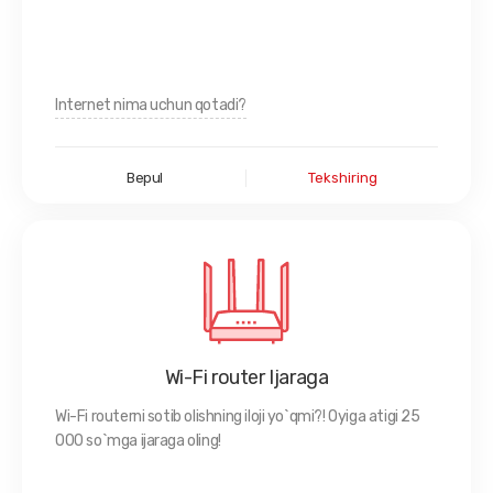
Internet nima uchun qotadi?
Bepul
Tekshiring
Wi-Fi router Ijaraga
Wi-Fi routerni sotib olishning iloji yo`qmi?! Oyiga atigi 25
000 so`mga ijaraga oling!