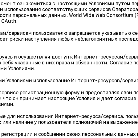
момент ознакомиться с настоящими Условиями путем пе
и использования соответствующих сервисов Оператора,
и персональных данных, World Wide Web Consortium (P3P
 OAuth.
сам/сервисам пользователю запрещается указывать о с
сет риски наступления любых неблагоприятных последст
ируясь и осуществляя доступ к Интернет-ресурсам/серв
а себя указанные в них права и обязанности. Согласие 
ими Условиями.
ими Условиями использование Интернет-ресурсов/серви
ервисе регистрационную форму и предоставляя свои пе
 и что он принимает настоящие Условия и дает согласие
виями.
ые для использования Интернет-ресурса/сервиса, поль
х или наличие у пользователя полномочий на выражение 
и регистрации и сообщении своих персональных данных 