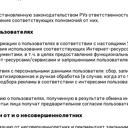
установленную законодательством РУз ответственность
чения соответствующих полномочий от них.
льзователях
ормации о пользователях в соответствии с настоящими
ия использования соответствующих Интернет-ресурсов
ентами, в т.ч. в целях предоставления функциональных
т-ресурсами/сервисами и запрошенными пользователя
я с персональными данными пользователя: сбор, запис
тизированная и ручная обработка (в случае, когда это
 подбора рекламы в соответствии с интересами пользов
ию о пользователях, полученную в результате обмена и
етьи лица получат предварительное согласие пользоват
и от и о несовершеннолетних
рмацию от несовершеннолетних и рекомендует законны