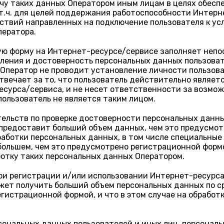
ачу таких данных Оператором иным лицам в целях обес
 т.ч. для целей поддержания работоспособности Интер
ствий направленных на подключение пользователя к ус
ператора.
ую форму на Интернет-ресурсе/сервисе заполняет непо
ления и достоверность персональных данных пользоват
 Оператор не проводит установление личности пользова
твечает за то, что пользователь действительно являет
есурса/сервиса, и не несет ответственности за возмо
пользователь не является таким лицом.
тельств по проверке достоверности персональных данны
ь предоставит больший объем данных, чем это предусмо
аботки персональных данных, в том числе специальные
большем, чем это предусмотрено регистрационной форм
ботку таких персональных данных Оператором.
при регистрации и/или использовании Интернет-ресурса
ожет получить больший объем персональных данных по с
гистрационной формой, и что в этом случае на обработ
ональных данных пользователей и иных лиц, персональ