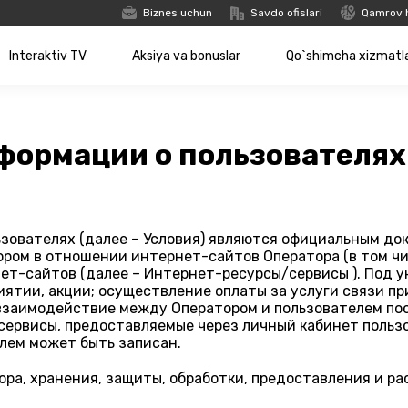
Biznes uchun
Savdo ofislari
Qamrov 
Interaktiv TV
Aksiya va bonuslar
Qo`shimcha xizmatl
формации о пользователях
зователях (далее – Условия) являются официальным док
ром в отношении интернет-сайтов Оператора (в том чис
ет-сайтов (далее – Интернет-ресурсы/сервисы ). Под 
иятии, акции; осуществление оплаты за услуги связи п
 взаимодействие между Оператором и пользователем по
сервисы, предоставляемые через личный кабинет пользо
лем может быть записан.
ора, хранения, защиты, обработки, предоставления и р