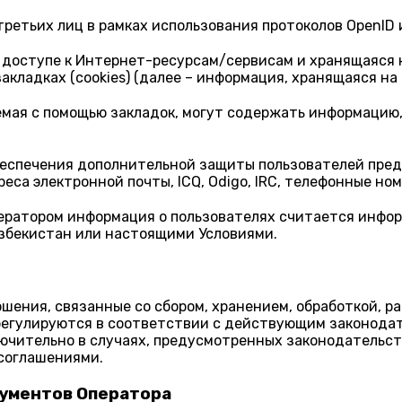
третьих лиц в рамках использования протоколов OpenID 
доступе к Интернет-ресурсам/сервисам и хранящаяся на
ладках (cookies) (далее – информация, хранящаяся на 
емая с помощью закладок, могут содержать информаци
обеспечения дополнительной защиты пользователей пр
са электронной почты, ICQ, Odigo, IRC, телефонные ном
ератором информация о пользователях считается инфор
збекистан или настоящими Условиями.
ения, связанные со сбором, хранением, обработкой, р
регулируются в соответствии с действующим законода
лючительно в случаях, предусмотренных законодательс
соглашениями.
кументов Оператора