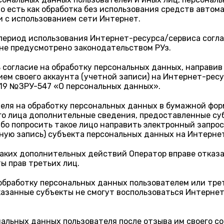
о есть как обработка без использования средств автом
и с использованием сети Интернет.
период использования Интернет-ресурса/сервиса согласн
 не предусмотрено законодательством РУз.
 согласие на обработку персональных данных, направив
ием своего аккаунта (учетной записи) на Интернет-рес
019 №ЗРУ-547 «О персональных данных».
теля на обработку персональных данных в бумажной фо
ого лица дополнительные сведения, предоставленные с
бо попросить такое лицо направить электронный запрос
ную запись) субъекта персональных данных на Интерне
ких дополнительных действий Оператор вправе отказат
ы прав третьих лиц.
 обработку персональных данных пользователем или тр
указанные субъекты не смогут воспользоваться Интерн
альных данных пользователя после отзыва им своего со