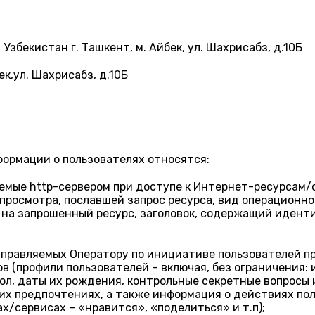
збекистан г. Ташкент, м. Айбек, ул. Шахрисабз, д.10Б
ек,ул. Шахрисабз, д.10Б
формации о пользователях относятся:
емые http-сервером при доступе к Интернет-ресурсам/с
е просмотра, пославшей запрос ресурса, вид операционн
 на запрошенный ресурс, заголовок, содержащий идент
аправляемых Оператору по инициативе пользователей п
(профили пользователей – включая, без ограничения: и
ол, даты их рождения, контрольные секретные вопросы и
 их предпочтениях, а также информация о действиях по
/сервисах – «нравится», «поделиться» и т.п);