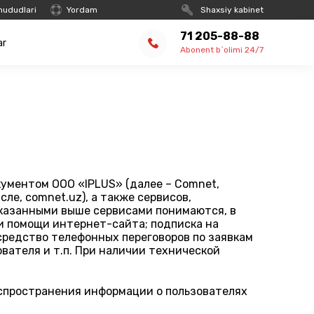
hududlari
Yordam
Shaxsiy kabinet
71 205-88-88
ar
Abonent b`olimi 24/7
ументом OOO «IPLUS» (далее – Comnet,
ле, comnet.uz), а также сервисов,
указанными выше сервисами понимаются, в
ри помощи интернет-сайта; подписка на
средство телефонных переговоров по заявкам
вателя и т.п. При наличии технической
аспространения информации о пользователях