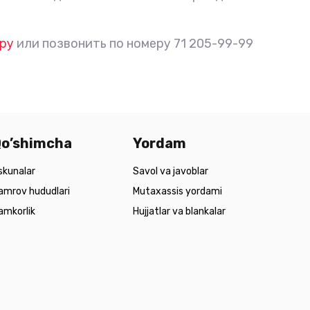
ру
или позвонить по номеру 71 205-99-99
o’shimcha
Yordam
skunalar
Savol va javoblar
amrov hududlari
Mutaxassis yordami
amkorlik
Hujjatlar va blankalar