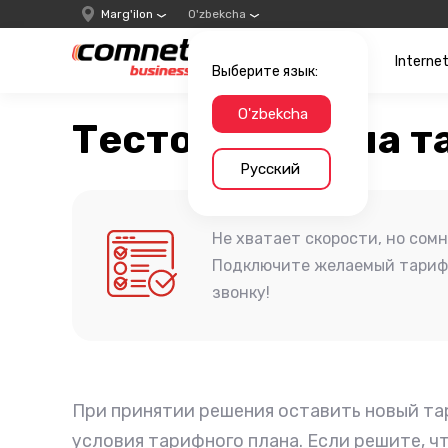
Marg'ilon
O'zbekcha
Interne
Выберите язык:
O'zbekcha
Тестовая смена т
Русский
Не хватает скорости, но сом
Подключите желаемый тариф 
звонку!
При принятии решения оставить новый та
условия тарифного плана. Если решите, ч