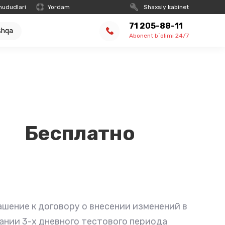
hududlari
Yordam
Shaxsiy kabinet
71 205-88-11
shqa
Abonent b`olimi 24/7
Бесплатно
шение к договору о внесении изменений в
чании 3-х дневного тестового периода