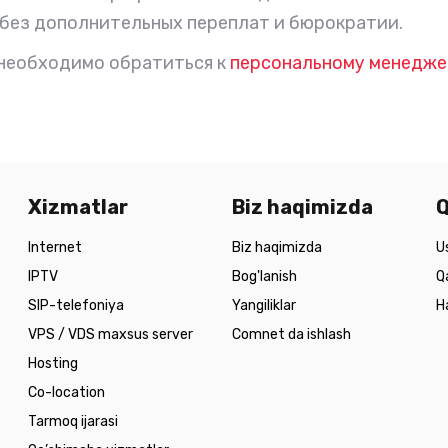
без дополнительных переплат и бюрократии.
 необходимо обратиться к
персональному менедже
Xizmatlar
Biz haqimizda
Q
Internet
Biz haqimizda
U
IPTV
Bog'lanish
Q
SIP-telefoniya
Yangiliklar
H
VPS / VDS maxsus server
Comnet da ishlash
Hosting
Co-location
Tarmoq ijarasi