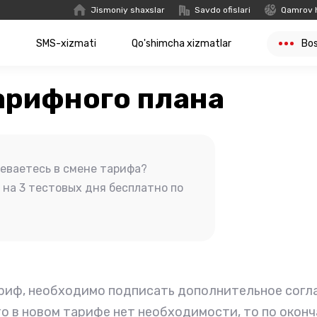
Jismoniy shaxslar
Savdo ofislari
Qamrov 
t
SMS-xizmati
Qo'shimcha xizmatlar
Bo
арифного плана
неваетесь в смене тарифа?
на 3 тестовых дня бесплатно по
риф, необходимо подписать дополнительное согла
то в новом тарифе нет необходимости, то по окон