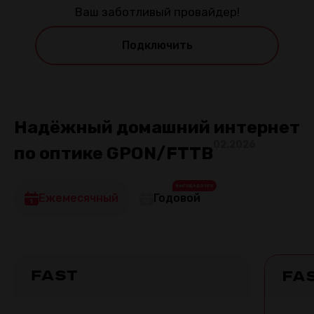
Ваш заботливый провайдер!
Подключить
Надёжный домашний интернет
02.2026
по оптике GPON/FTTB
ВЫГОДА ДО 18%
Ежемесячный
Годовой
Fast
Fa