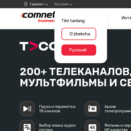
Ташкент
Русский
Инт
Tilni tanlang:
O'zbekcha
Русский
200+ ТЕЛЕКАНАЛОВ
МУЛЬТФИЛЬМЫ И С
Пауза и перемотка
Архив
ТВ каналов
телепрограм
Выбор языка аудио
Фильмы и сер
потока
HD качестве