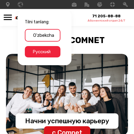
71 205-88-88
Абонентский отдел 24/7
Tilni tanlang:
O'zbekcha
Работа в COMNET
Русский
Начни успешную карьеру
с Comnet