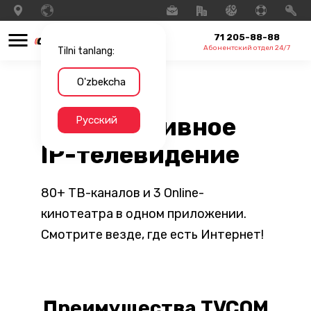
71 205-88-88
Абонентский отдел 24/7
Tilni tanlang:
O'zbekcha
Интерактивное
Русский
IP-телевидение
80+ ТВ-каналов и 3 Online-
кинотеатра в одном приложении.
Смотрите везде, где есть Интернет!
Преимущества TVCOM