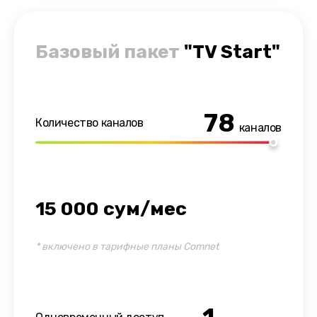
Базовый пакет
"TV Start"
78
Количество каналов
каналов
15 000 сум/мес
*
включено в тарифные планы Comnet