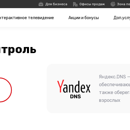
Для бизнеса
Офисы продаж
Зона п
нтерактивное телевидение
Акции и бонусы
Доп.усл
нтроль
Яндекс.DNS —
обеспечивающ
также оберег
взрослых