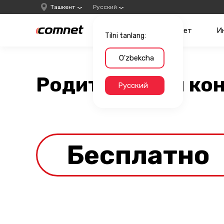
Ташкент
Русский
Интернет
И
Tilni tanlang:
O'zbekcha
Родительский ко
Русский
Бесплатно