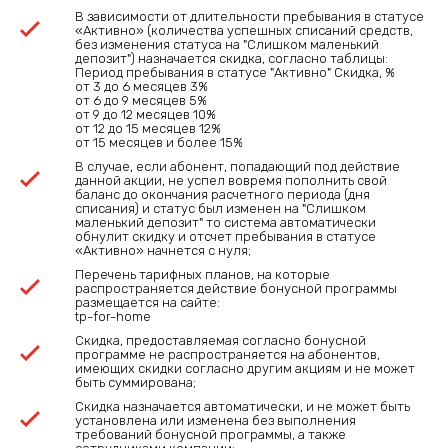
В зависимости от длительности пребывания в статусе
«Активно» (количества успешных списаний средств,
без изменения статуса на "Слишком маленький
депозит") назначается скидка, согласно таблицы:
Период пребывания в статусе "Активно" Скидка, %
от 3 до 6 месяцев 3%
от 6 до 9 месяцев 5%
от 9 до 12 месяцев 10%
от 12 до 15 месяцев 12%
от 15 месяцев и более 15%
В случае, если абонент, попадающий под действие
данной акции, не успел вовремя пополнить свой
баланс до окончания расчетного периода (дня
списания) и статус был изменен на "Слишком
маленький депозит" то система автоматически
обнулит скидку и отсчет пребывания в статусе
«Активно» начнется с нуля;
Перечень тарифных планов, на которые
распространяется действие бонусной программы
размещается на сайте:
tp-for-home
Скидка, предоставляемая согласно бонусной
программе не распространяется на абонентов,
имеющих скидки согласно другим акциям и не может
быть суммирована;
Скидка назначается автоматически, и не может быть
установлена или изменена без выполнения
требований бонусной программы, а также