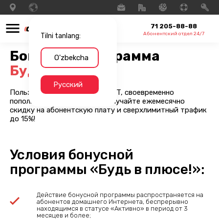
71 205-88-88
Абонентский отдел 24/7
Tilni tanlang:
Бонусная программа
O'zbekcha
Будь в плюсе
Русский
Пользуйтесь услугами COMNET, своевременно
пополняйте свой баланс и получайте ежемесячно
скидку на абонентскую плату и сверхлимитный трафик
до 15%!
Условия бонусной
программы «Будь в плюсе!»:
Действие бонусной программы распространяется на
абонентов домашнего Интернета, беспрерывно
находящимся в статусе «Активно» в период от 3
месяцев и более;