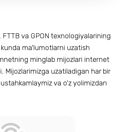
a. FTTB va GPON texnologiyalarining
gi kunda ma'lumotlarni uzatish
omnetning minglab mijozlari internet
 Mijozlarimizga uzatiladigan har bir
ustahkamlaymiz va o'z yolimizdan