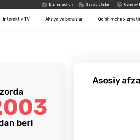
Biznes uchun
Savdo ofislari
Qamrov 
Interaktiv TV
Aksiya va bonuslar
Qo`shimcha xizmatl
Asosiy afza
zorda
2003
ldan beri