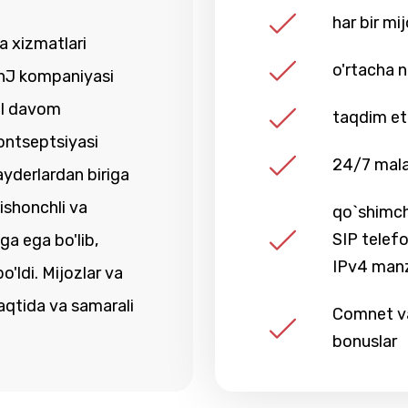
har bir mi
 xizmatlari
o'rtacha n
ChJ kompaniyasi
hil davom
taqdim eti
kontseptsiyasi
24/7 mala
ayderlardan biriga
ishonchli va
qo`shimch
SIP telefo
ga ega bo'lib,
IPv4 manz
o'ldi. Mijozlar va
vaqtida va samarali
Comnet va
bonuslar