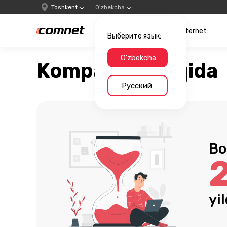
Toshkent
O'zbekcha
Internet
Выберите язык:
O'zbekcha
Kompaniya haqida
Русский
Bo
yi