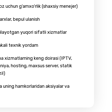
joz uchun g'amxo'rlik (shaxsiy menejer)
arxlar, bepul ulanish
layotgan yuqori sifatli xizmatlar
kali texnik yordam
a xizmatlarning keng doirasi (IPTV,
niya, hosting, maxsus server, statik
il)
 uning hamkorlaridan aksiyalar va