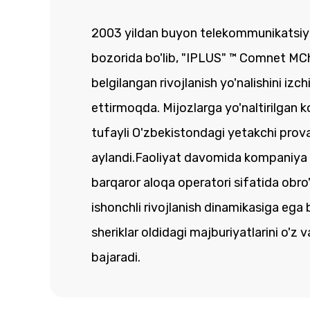
2003 yildan buyon telekommunikatsiya
bozorida bo'lib, "IPLUS" ™ Comnet M
belgilangan rivojlanish yo'nalishini izc
ettirmoqda. Mijozlarga yo'naltirilgan 
tufayli O'zbekistondagi yetakchi prov
aylandi.Faoliyat davomida kompaniya 
barqaror aloqa operatori sifatida obro'
ishonchli rivojlanish dinamikasiga ega b
sheriklar oldidagi majburiyatlarini o'z 
bajaradi.