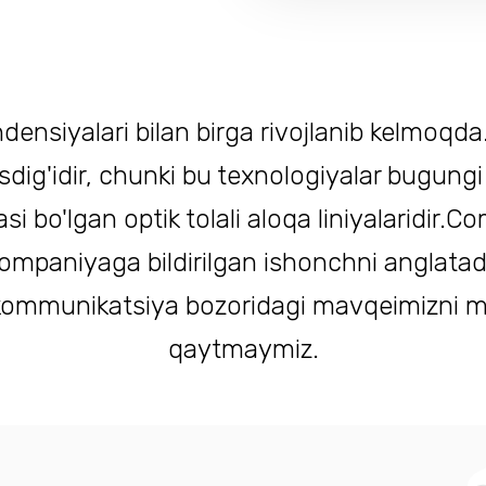
ensiyalari bilan birga rivojlanib kelmoqd
tasdig'idir, chunki bu texnologiyalar bugun
i bo'lgan optik tolali aloqa liniyalaridir.C
kompaniyaga bildirilgan ishonchni anglatadi.
ekommunikatsiya bozoridagi mavqeimizni m
qaytmaymiz.