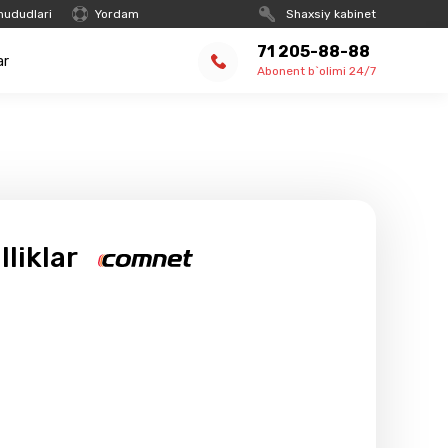
hududlari
Yordam
Shaxsiy kabinet
71 205-88-88
ar
Abonent b`olimi 24/7
lliklar