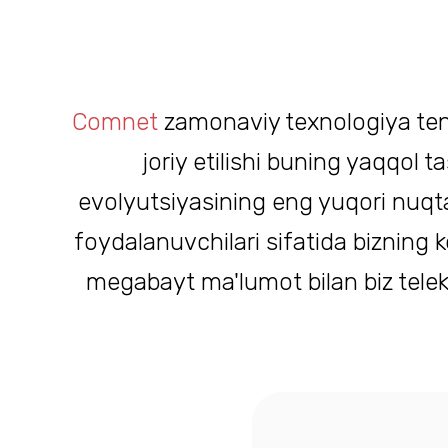
Comnet
zamonaviy texnologiya tend
joriy etilishi buning yaqqol 
evolyutsiyasining eng yuqori nuqtas
foydalanuvchilari sifatida bizning 
megabayt ma'lumot bilan biz tel