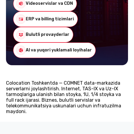
Videoservislar va CDN
ERP va billing tizimlari
Bulutli provayderlar
AI va yuqori yuklamali loyihalar
Colocation Toshkentda — COMNET data-markazida
serverlarni joylashtirish. Internet, TAS-IX va Uz-IX
tarmoqlariga ulanish bilan stoyka, 1U, 1/4 stoyka va
full rack ijarasi. Biznes, bulutli servislar va
telekommunikatsiya uskunalari uchun infratuzilma
maydoni.