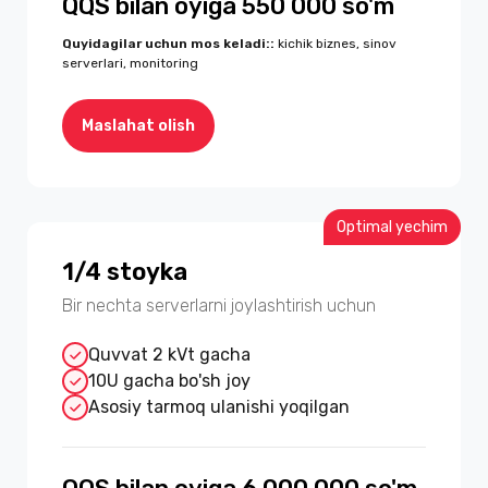
QQS bilan oyiga 550 000 so'm
Quyidagilar uchun mos keladi:
:
kichik biznes, sinov
serverlari, monitoring
Maslahat olish
Optimal yechim
1/4 stoyka
Bir nechta serverlarni joylashtirish uchun
Quvvat 2 kVt gacha
10U gacha bo'sh joy
Asosiy tarmoq ulanishi yoqilgan