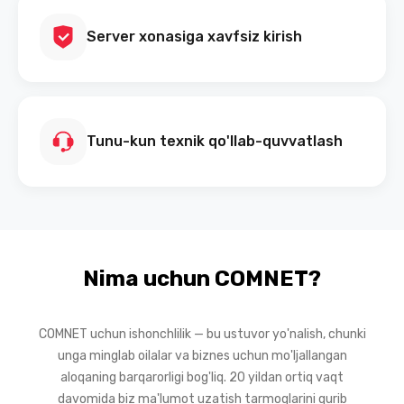
Server xonasiga xavfsiz kirish
Tunu-kun texnik qo'llab-quvvatlash
Nima uchun COMNET?
COMNET uchun ishonchlilik — bu ustuvor yo'nalish, chunki
unga minglab oilalar va biznes uchun mo'ljallangan
aloqaning barqarorligi bog'liq. 20 yildan ortiq vaqt
davomida biz ma'lumot uzatish tarmoqlarini qurib