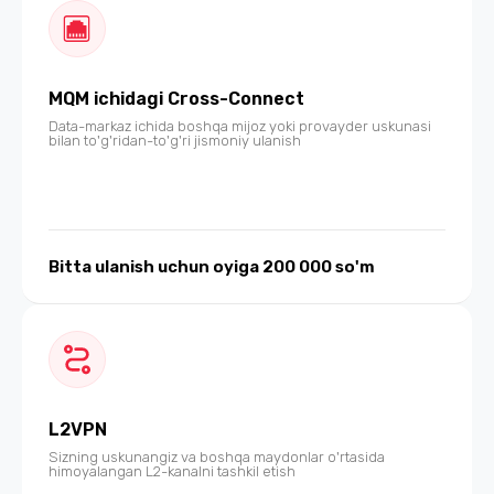
MQM ichidagi Cross-Connect
Data-markaz ichida boshqa mijoz yoki provayder uskunasi
bilan to'g'ridan-to'g'ri jismoniy ulanish
Bitta ulanish uchun oyiga 200 000 so'm
L2VPN
Sizning uskunangiz va boshqa maydonlar o'rtasida
himoyalangan L2-kanalni tashkil etish