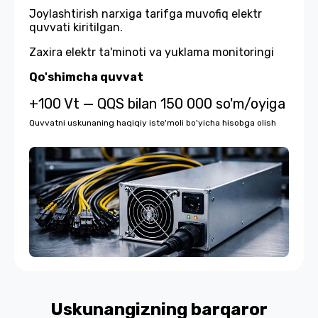
Joylashtirish narxiga tarifga muvofiq elektr
quvvati kiritilgan.
Zaxira elektr ta'minoti va yuklama monitoringi
Qo'shimcha quvvat
+100 Vt — QQS bilan 150 000 so'm/oyiga
Quvvatni uskunaning haqiqiy iste'moli bo'yicha hisobga olish
Uskunangizning barqaror