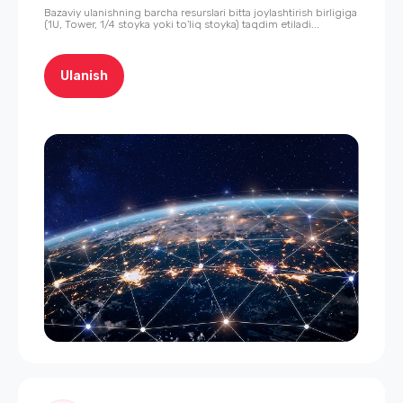
Bazaviy ulanishning barcha resurslari bitta joylashtirish birligiga
(1U, Tower, 1/4 stoyka yoki to'liq stoyka) taqdim etiladi...
Ulanish