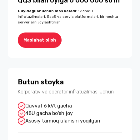
QQS bilan oyiga 6 000 000 so'm
Quyidagilar uchun mos keladi:
:
kichik IT
infratuzilmalari, SaaS va servis platformalari, bir nechta
serverlarni joylashtirish
Maslahat olish
Butun stoyka
Korporativ va operator infratuzilmasi uchun
Quvvat 6 kVt gacha
48U gacha bo'sh joy
Asosiy tarmoq ulanishi yoqilgan