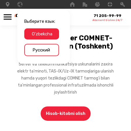
71 205-99-99
Abonent b`olimi 24/7
Выберите язык:
O'zbekcha
Mini Data Center COMNET-
dagi Colocation (Toshkent)
Русский
Server va telekommunikatsiya uskunalarini zaxira
elektr ta'minoti, TAS-IX/Uz-IX tarmoqlariga ulanish
hamda yuqori tezlikdagi COMNET tarmog'i bilan
ta'minlangan professional infratuzilmada ishonchli
joylashtirish
Hisob-kitobni olish