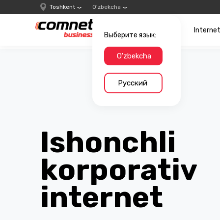
Toshkent
O'zbekcha
Interne
Выберите язык:
O'zbekcha
Русский
Ishonchli
korporativ
internet