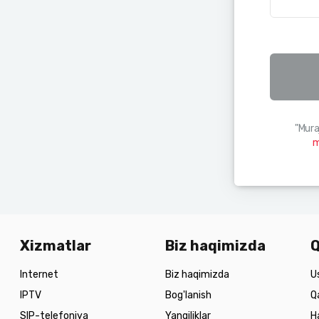
"Mura
m
Xizmatlar
Biz haqimizda
Q
Internet
Biz haqimizda
U
IPTV
Bog'lanish
Q
SIP-telefoniya
Yangiliklar
H