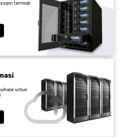
yuqori tarmoqli
lmasi
oyihalar uchun
l