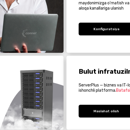
maydonimizga o'rnatish va 
aloqa kanallariga ulanish
Konfiguratsiya
Bulut infratuzi
ServerPlus — biznes va IT-l
ishonchli platforma.
Batafsi
Maslahat olish