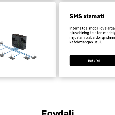
SMS xizmati
Internetga, mobil ilovalarga
qiluvchining telefon model
mijozlarni xabardor qilishni
kafolatlangan usuli.
Batafsil
Foydali