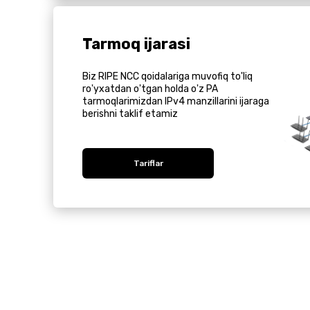
Tarmoq ijarasi
Biz RIPE NCC qoidalariga muvofiq to'liq
ro'yxatdan o'tgan holda o'z PA
tarmoqlarimizdan IPv4 manzillarini ijaraga
berishni taklif etamiz
Tariflar