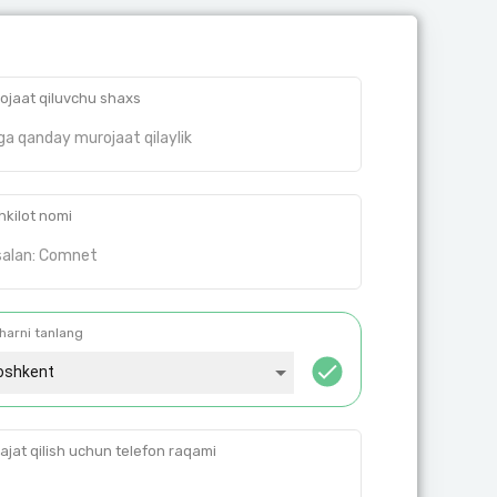
ojaat qiluvchu shaxs
hkilot nomi
harni tanlang
oshkent
ajat qilish uchun telefon raqami