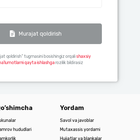
Murajat qoldirish
jat qoldirish" tugmasini bosishingiz orqali
shaxsiy
a'lumotlarni qayta ishlashga
rozilik bildirasiz
o’shimcha
Yordam
skunalar
Savol va javoblar
amrov hududlari
Mutaxassis yordami
amkorlik
Hujjatlar va blankalar