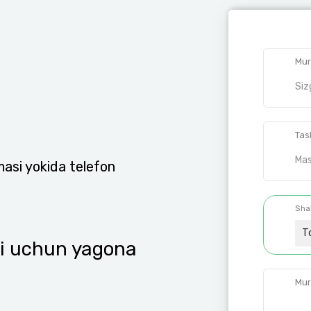
Mur
Tas
masi yokida telefon
Sha
T
zi uchun yagona
Mur