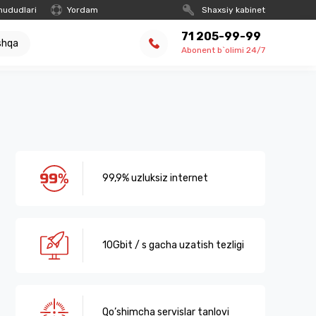
hududlari
Yordam
Shaxsiy kabinet
71 205-99-99
shqa
Abonent b`olimi 24/7
99,9% uzluksiz internet
10Gbit / s gacha uzatish tezligi
Qo’shimcha servislar tanlovi