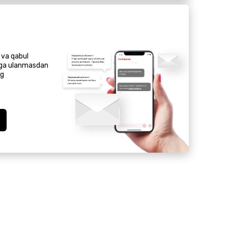
 va qabul
iga ulanmasdan
ng