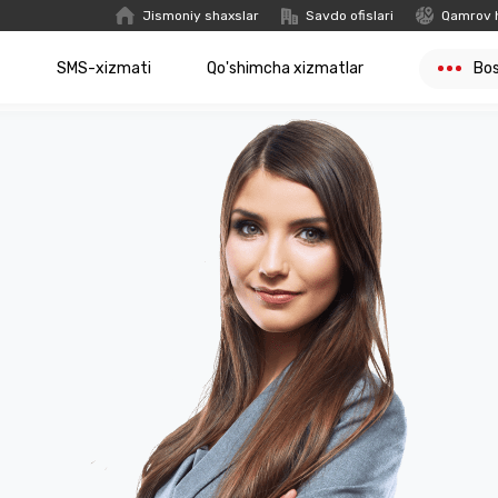
Jismoniy shaxslar
Savdo ofislari
Qamrov 
t
SMS-xizmati
Qo'shimcha xizmatlar
Bo