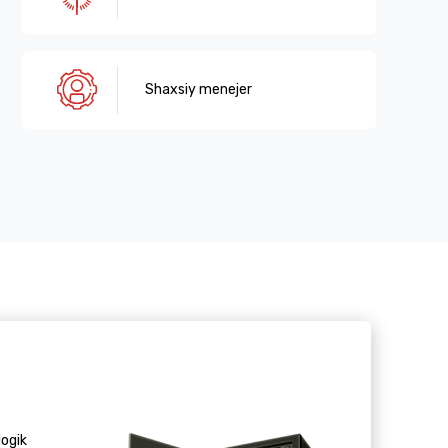
Shaxsiy menejer
logik