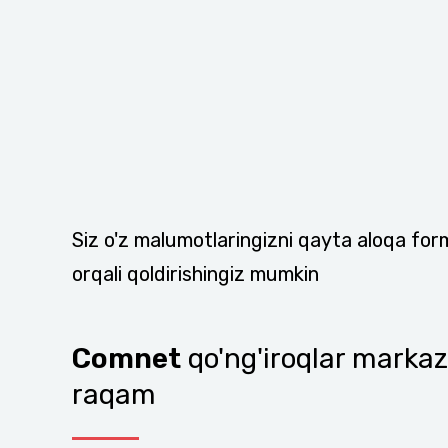
Siz o'z malumotlaringizni qayta aloqa for
orqali qoldirishingiz mumkin
Comnet
qo'ng'iroqlar marka
raqam