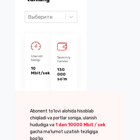
Выберите
Ulanish
Taxminiy
tezligi
narxlar
10
130
Mbit/sek
000
so'm
Abonent to'lovi alohida hisoblab
chiqiladi va portlar soniga, ulanish
hududiga va
1 dan 10000 Mbit / sek
gacha ma'lumot uzatish tezligiga
bog'liq.