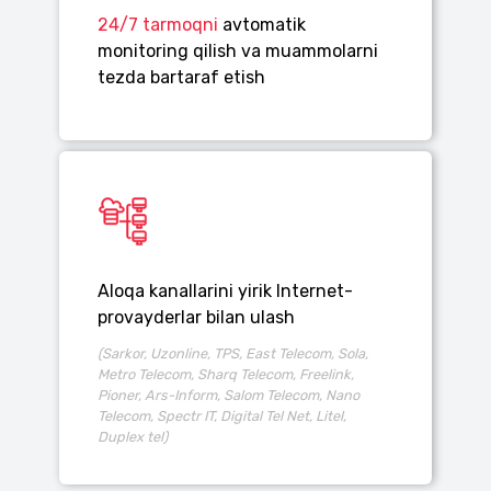
24/7 tarmoqni
avtomatik
monitoring qilish va muammolarni
tezda bartaraf etish
Aloqa kanallarini yirik Internet-
provayderlar bilan ulash
(Sarkor, Uzonline, TPS, East Telecom, Sola,
Metro Telecom, Sharq Telecom, Freelink,
Pioner, Ars-Inform, Salom Telecom, Nano
Telecom, Spectr IT, Digital Tel Net, Litel,
Duplex tel)