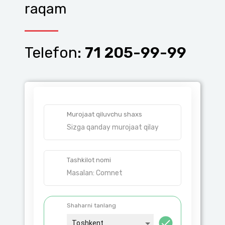
raqam
Telefon:
71 205-99-99
Murojaat qiluvchu shaxs
Tashkilot nomi
Shaharni tanlang
Toshkent