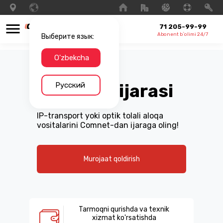
71 205-99-99
Abonent b`olimi 24/7
Выберите язык:
O'zbekcha
Русский
Tarmoq ijarasi
IP-transport yoki optik tolali aloqa
vositalarini Comnet-dan ijaraga oling!
Murojaat qoldirish
Tarmoqni qurishda va texnik
xizmat ko'rsatishda