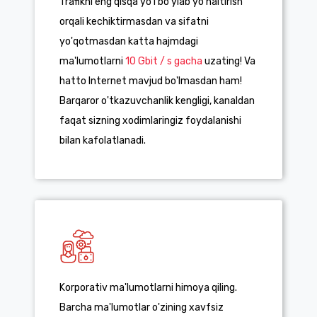
Trafikni eng qisqa yo'l bo'ylab yo'naltirish
orqali kechiktirmasdan va sifatni
yo'qotmasdan katta hajmdagi
ma'lumotlarni
10 Gbit / s gacha
uzating! Va
hatto Internet mavjud bo'lmasdan ham!
Barqaror o'tkazuvchanlik kengligi, kanaldan
faqat sizning xodimlaringiz foydalanishi
bilan kafolatlanadi.
Korporativ ma'lumotlarni himoya qiling.
Barcha ma'lumotlar o'zining xavfsiz