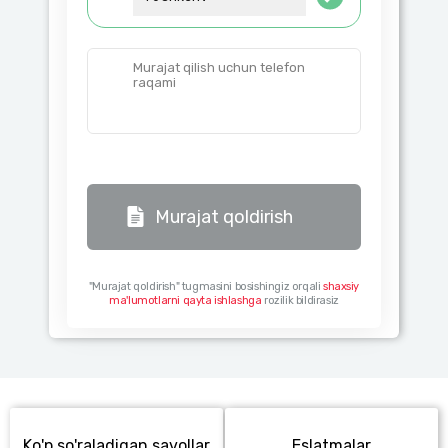
Murajat qilish uchun telefon
raqami
Murajat qoldirish
"Murajat qoldirish" tugmasini bosishingiz orqali
shaxsiy
ma'lumotlarni qayta ishlashga
rozilik bildirasiz
Ko'p so'raladigan savollar
Eslatmalar