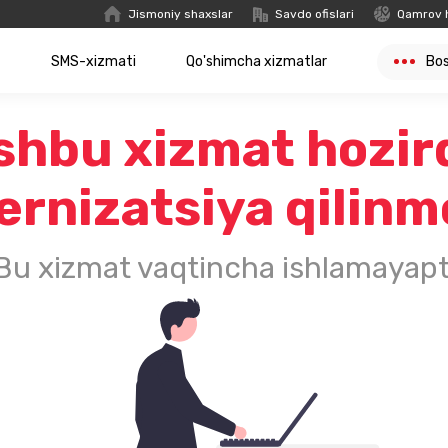
Jismoniy shaxslar
Savdo ofislari
Qamrov 
t
SMS-xizmati
Qo'shimcha xizmatlar
Bo
shbu xizmat hozir
rnizatsiya qilin
Bu xizmat vaqtincha ishlamayapt