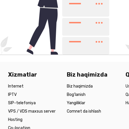
Xizmatlar
Biz haqimizda
Q
Internet
Biz haqimizda
U
IPTV
Bog'lanish
Q
SIP-telefoniya
Yangiliklar
H
VPS / VDS maxsus server
Comnet da ishlash
Hosting
Co-location