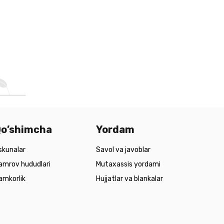
o’shimcha
Yordam
skunalar
Savol va javoblar
amrov hududlari
Mutaxassis yordami
amkorlik
Hujjatlar va blankalar