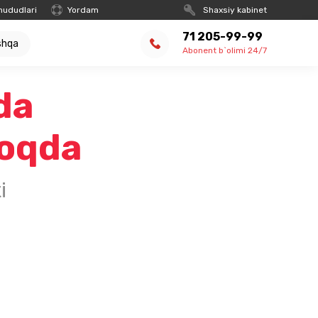
hududlari
Yordam
Shaxsiy kabinet
71 205-99-99
shqa
Abonent b`olimi 24/7
da
moqda
i