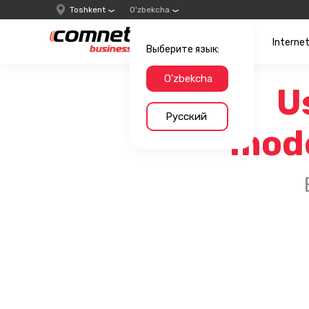
Toshkent
O'zbekcha
Interne
Выберите язык:
O'zbekcha
U
Русский
mode