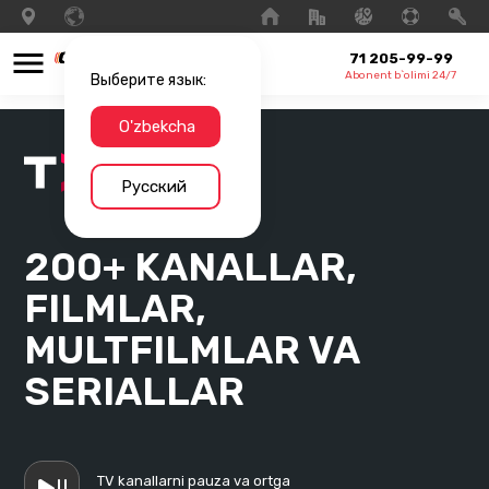
71 205-99-99
Abonent b`olimi 24/7
Выберите язык:
O'zbekcha
Русский
200+ KANALLAR,
FILMLAR,
MULTFILMLAR VA
SERIALLAR
TV kanallarni pauza va ortga