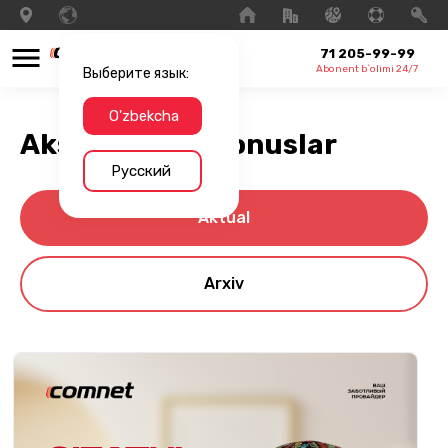
71 205-99-99
Abonent b`olimi 24/7
Выберите язык:
O'zbekcha
Akssiyalar va bonuslar
Русский
Aktual
Arxiv