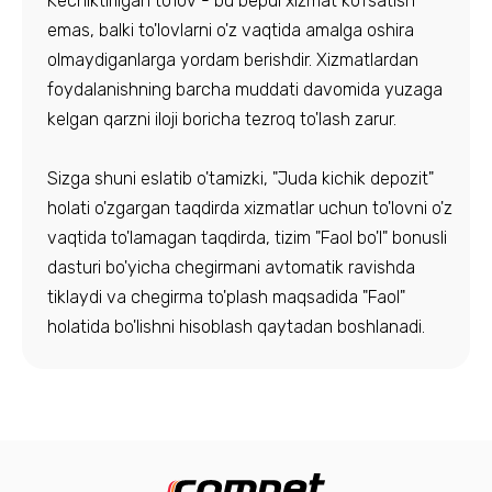
Kechiktirilgan to'lov - bu bepul xizmat ko'rsatish
emas, balki to'lovlarni o'z vaqtida amalga oshira
olmaydiganlarga yordam berishdir. Xizmatlardan
foydalanishning barcha muddati davomida yuzaga
kelgan qarzni iloji boricha tezroq to'lash zarur.
Sizga shuni eslatib o'tamizki, "Juda kichik depozit"
holati o'zgargan taqdirda xizmatlar uchun to'lovni o'z
vaqtida to'lamagan taqdirda, tizim "Faol bo'l" bonusli
dasturi bo'yicha chegirmani avtomatik ravishda
tiklaydi va chegirma to'plash maqsadida "Faol"
holatida bo'lishni hisoblash qaytadan boshlanadi.