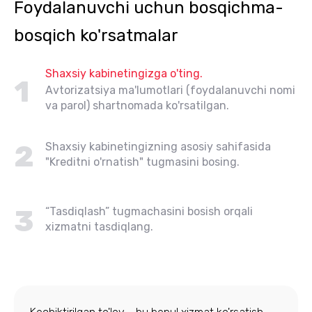
Foydalanuvchi uchun bosqichma-
bosqich ko'rsatmalar
Shaxsiy kabinetingizga o'ting.
1
Avtorizatsiya ma'lumotlari (foydalanuvchi nomi
va parol) shartnomada ko'rsatilgan.
2
Shaxsiy kabinetingizning asosiy sahifasida
"Kreditni o'rnatish" tugmasini bosing.
3
“Tasdiqlash” tugmachasini bosish orqali
xizmatni tasdiqlang.