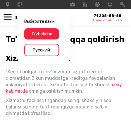
71 205-88-88
Abonent b`olimi 24/7
Выберите язык:
O'zbekcha
To'lovni keyinroqqa qoldirish
Русский
Xizmatning tavsifi
"Kechiktirilgan to'lov" xizmati sizga Internet
xizmatidan 3 kun muddatga kreditga foydalanish
imkoniyatini beradi. Xizmatni faollashtirishni
shaxsiy
kabinetda
amalga oshirish mumkin.
Xizmatni faollashtirgandan so'ng, shaxsiy hisob
balansi sizning tarif rejangizga muvofiq salbiy
qiymatda ko'rsatiladi.