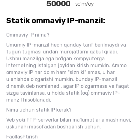
50000
so'm/oy
Statik ommaviy IP-manzil:
Ommaviy IP nima?
Umumiy IP-manzil hech qanday tarif berilmaydi va
tugun tugmasi undan murojatlarni qabul qiladi.
Ushbu manzilga ega bo'lgan kompyuterga
Internetning istalgan joyidan kirish mumkin. Ammo
ommaviy IP har doim ham "sizniki" emas, u har
ulanishda o'zgarishi mumkin, bunday IP-manzil
dinamik deb nomlanadi, agar IP o'zgarmasa va faqat
sizga tayinlansa, u holda statik (oq) ommaviy IP-
manzil hisoblanadi.
Nima uchun statik IP kerak?
Veb yoki FTP-serverlar bilan ma'lumotlar almashinuvi,
uskunani masofadan boshqarish uchun.
Faollashtirish