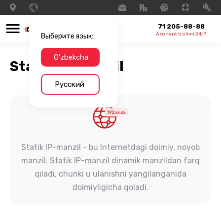
71 205-88-88
Abonent b`olimi 24/7
Выберите язык:
O'zbekcha
Statik IP-manzil
Русский
Statik IP-manzil - bu Internetdagi doimiy, noyob
manzil. Statik IP-manzil dinamik manzildan farq
qiladi, chunki u ulanishni yangilanganida
doimiyligicha qoladi.