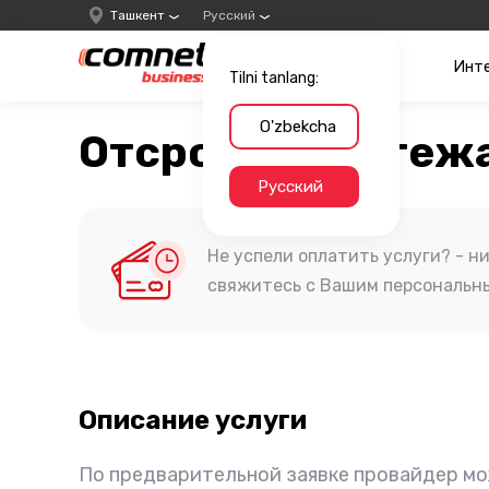
Ташкент
Русский
Инт
Tilni tanlang:
O'zbekcha
Отсрочка платеж
Русский
Не успели оплатить услуги? - н
свяжитесь с Вашим персональн
Описание услуги
По предварительной заявке провайдер мо