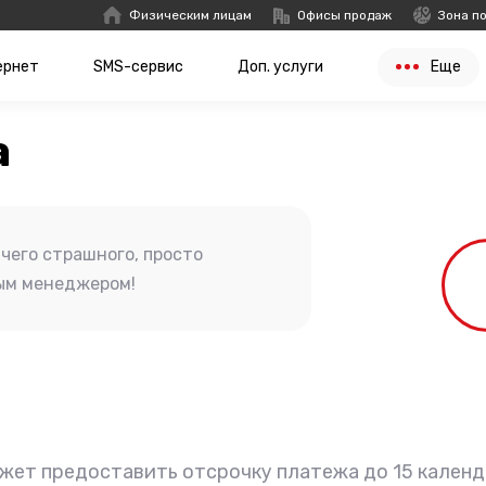
Физическим лицам
Офисы продаж
Зона п
ернет
SMS-сервис
Доп. услуги
Еще
а
ичего страшного, просто
ым менеджером!
жет предоставить отсрочку платежа до 15 календ