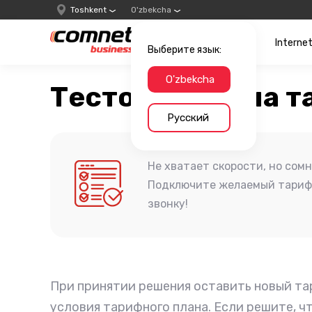
Toshkent
O'zbekcha
Interne
Выберите язык:
O'zbekcha
Тестовая смена т
Русский
Не хватает скорости, но сом
Подключите желаемый тариф 
звонку!
При принятии решения оставить новый та
условия тарифного плана. Если решите, ч