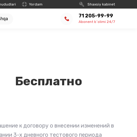
hududlari
Yordam
Shaxsiy kabinet
71 205-99-99
shqa
Abonent b`olimi 24/7
Бесплатно
шение к договору о внесении изменений в
чании 3-х дневного тестового периода