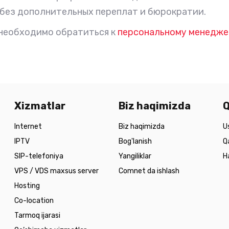
без дополнительных переплат и бюрократии.
 необходимо обратиться к
персональному менедже
Xizmatlar
Biz haqimizda
Q
Internet
Biz haqimizda
U
IPTV
Bog'lanish
Q
SIP-telefoniya
Yangiliklar
H
VPS / VDS maxsus server
Comnet da ishlash
Hosting
Co-location
Tarmoq ijarasi