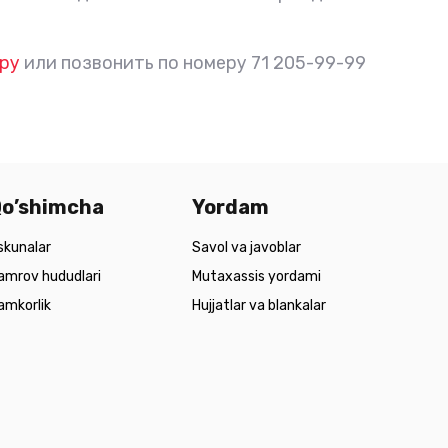
ру
или позвонить по номеру 71 205-99-99
o’shimcha
Yordam
skunalar
Savol va javoblar
amrov hududlari
Mutaxassis yordami
amkorlik
Hujjatlar va blankalar