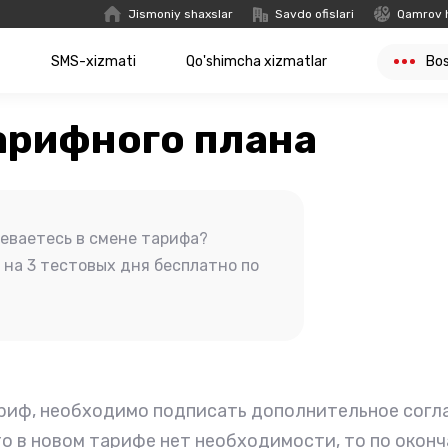
Jismoniy shaxslar
Savdo ofislari
Qamrov 
t
SMS-xizmati
Qo'shimcha xizmatlar
Bo
арифного плана
неваетесь в смене тарифа?
на 3 тестовых дня бесплатно по
риф, необходимо подписать дополнительное согла
то в новом тарифе нет необходимости, то по окон