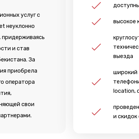
доступны
ионных услуг с
высокое 
et неуклонно
, придерживаясь
круглосу
техничес
сти и став
выезда
екистана. За
ния приобрела
широкий 
телефони
го оператора
location,
тия,
лняющей свои
проведен
партнерами.
и скидок