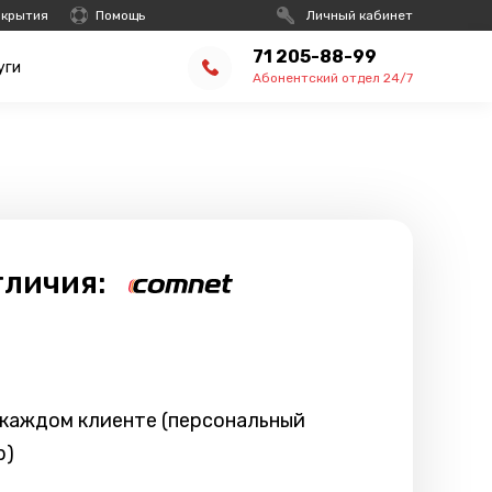
окрытия
Помощь
Личный кабинет
71 205-88-99
уги
Абонентский отдел 24/7
тличия:
 каждом клиенте (персональный
р)