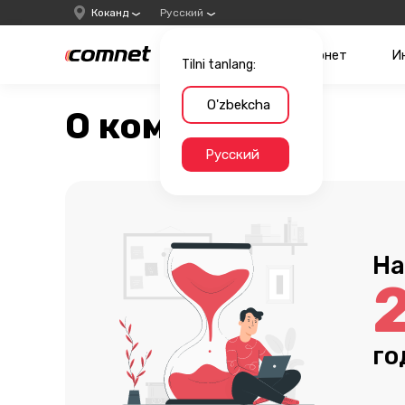
Коканд
Русский
Интернет
И
Tilni tanlang:
O'zbekcha
О компании
Русский
На
го