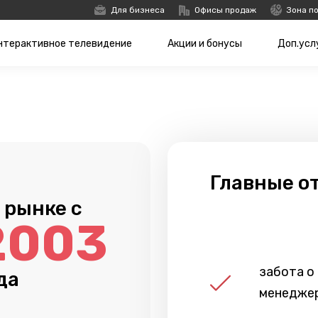
Для бизнеса
Офисы продаж
Зона п
нтерактивное телевидение
Акции и бонусы
Доп.усл
Главные о
 рынке с
2003
забота о
да
менедже